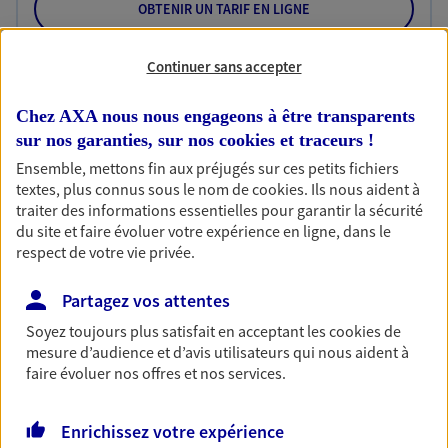
OBTENIR UN TARIF EN LIGNE
Continuer sans accepter
Habitation
Votre logement est unique, comme vous. Le
Chez AXA nous nous engageons à être transparents
contrat Ma Maison assure votre sérénité en
sur nos garanties, sur nos
cookies et traceurs
!
protégeant ce qui vous tient à coeur.
Ensemble, mettons fin aux préjugés sur ces petits fichiers
textes, plus connus sous le nom de
cookies
. Ils nous aident à
Découvrir l'offre Habitation
traiter des informations essentielles pour garantir la sécurité
du site et faire évoluer votre expérience en ligne, dans le
OBTENIR UN TARIF EN LIGNE
respect de votre vie privée.
Partagez vos attentes
Garantie Accidents de la Vie
Soyez toujours plus satisfait en acceptant les
cookies
de
Bricoleuse, féru de jardinage, pâtissier en herbe
mesure d’audience et d’avis utilisateurs qui nous aident à
ou grande lectrice… personne n'est à l'abri d'un
faire évoluer nos offres et nos services.
accident du quotidien. Avec Ma Protection
Accident, protégez votre qualité de vie et vos
revenus.
Enrichissez votre expérience