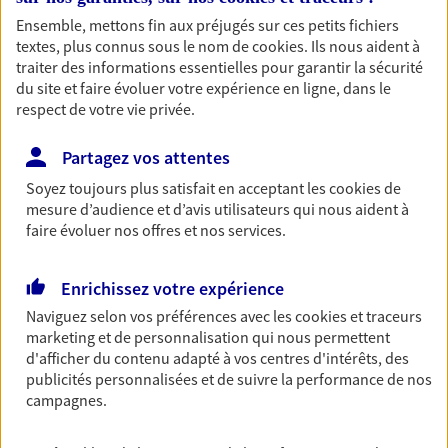
NOUS CONTACTER
Ensemble, mettons fin aux préjugés sur ces petits fichiers
textes, plus connus sous le nom de
cookies
. Ils nous aident à
traiter des informations essentielles pour garantir la sécurité
du site et faire évoluer votre expérience en ligne, dans le
Multirisque Entreprise
respect de votre vie privée.
Gagnez en simplicité et en sérénité avec votre
assurance multirisque entreprise. Un contrat
Partagez vos attentes
unique pour protéger vos locaux, matériels pro,
équipements et stocks… sans oublier votre
Soyez toujours plus satisfait en acceptant les
cookies
de
responsabilité civile.
mesure d’audience et d’avis utilisateurs qui nous aident à
faire évoluer nos offres et nos services.
Découvrir l'offre Multirisque Entreprise
DEMANDER UN DEVIS
Enrichissez votre expérience
Naviguez selon vos préférences avec les
cookies et traceurs
marketing et de personnalisation qui nous permettent
d'afficher du contenu adapté à vos centres d'intérêts, des
VOIR TOUTES NOS OFFRES
publicités personnalisées et de suivre la performance de nos
campagnes.