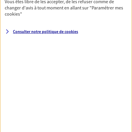
Vous êtes libre de les accepter, de les refuser comme de
changer d'avis à tout moment en allant sur
"Paramétrer mes
cookies
"
Nos expertises
Consulter notre politique de
cookies
Protéger votre entreprise face
aux risques liés à votre activité
Multirisque, responsabilité civile
professionnelle, sécurité informatique…
Identifier les risques liés à votre activité et vous
proposer des solutions adaptées prenant en
compte la spécificité de votre entreprise, c'est
un travail d'expert.
Préparer et transmettre votre
succession
Préparer au mieux la transmission de votre
patrimoine à votre conjoint, vos enfants et vos
proches en respectant vos objectifs et en vous