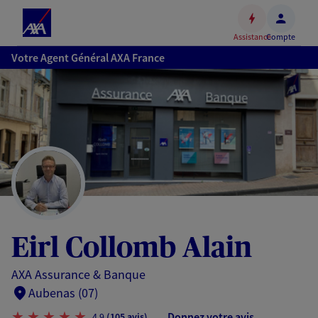
Espace
client
Assistance
Compte
Accéder
Votre Agent Général AXA France
au
contenu
principal
Accéder
au
pied
de
page
Eirl Collomb Alain
AXA Assurance & Banque
Aubenas (07)
Donnez votre avis
4,9
(105 avis)