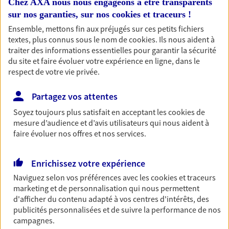
Chez AXA nous nous engageons à être transparents
professionnels et les
sur nos garanties, sur nos
cookies et traceurs
!
entreprises
Ensemble, mettons fin aux préjugés sur ces petits fichiers
textes, plus connus sous le nom de
cookies
. Ils nous aident à
Comme vous, nous sommes des indépendants. Nous
traiter des informations essentielles pour garantir la sécurité
bâtissons ensemble des solutions cohérentes pour
du site et faire évoluer votre expérience en ligne, dans le
protéger votre activité, vos collaborateurs... mais aussi
respect de votre vie privée.
vous-même et votre famille.
Partagez vos attentes
Accompagner vos projets de
Soyez toujours plus satisfait en acceptant les
cookies
de
mesure d’audience et d’avis utilisateurs qui nous aident à
vie
faire évoluer nos offres et nos services.
Achat immobilier, installation, départ à la retraite…
Autant de moments de vie qui nécessitent des solutions
Enrichissez votre expérience
d'assurance et d'épargne. Recevez un conseil d'expert
cohérent avec vos besoins
Naviguez selon vos préférences avec les
cookies et traceurs
marketing et de personnalisation qui nous permettent
d'afficher du contenu adapté à vos centres d'intérêts, des
Vous aider à constituer une
publicités personnalisées et de suivre la performance de nos
campagnes.
épargne