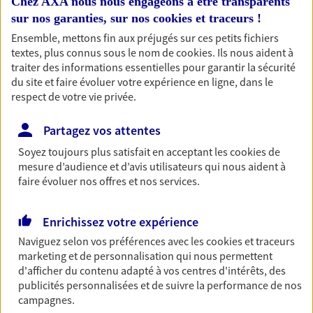
Chez AXA nous nous engageons à être transparents
professionnels et les
sur nos garanties, sur nos
cookies et traceurs
!
entreprises
Ensemble, mettons fin aux préjugés sur ces petits fichiers
Comme vous, nous sommes des indépendants. Nous
textes, plus connus sous le nom de
cookies
. Ils nous aident à
bâtissons ensemble des solutions cohérentes pour
traiter des informations essentielles pour garantir la sécurité
du site et faire évoluer votre expérience en ligne, dans le
protéger votre activité, vos collaborateurs... mais aussi
respect de votre vie privée.
vous-même et votre famille.
Partagez vos attentes
Accompagner vos projets de
Soyez toujours plus satisfait en acceptant les
cookies
de
vie
mesure d’audience et d’avis utilisateurs qui nous aident à
faire évoluer nos offres et nos services.
Achat immobilier, installation, départ à la retraite…
Autant de moments de vie qui nécessitent des solutions
d'assurance et d'épargne. Recevez un conseil d'expert
Enrichissez votre expérience
cohérent avec vos besoins
Naviguez selon vos préférences avec les
cookies et traceurs
marketing et de personnalisation qui nous permettent
d'afficher du contenu adapté à vos centres d'intérêts, des
Vous aider à constituer une
publicités personnalisées et de suivre la performance de nos
campagnes.
épargne