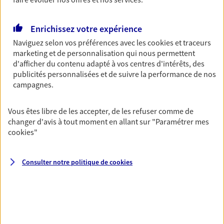
Découvrir l'offre Garantie Accidents de la Vie
OBTENIR UN TARIF EN LIGNE
Enrichissez votre expérience
Naviguez selon vos préférences avec les
cookies et traceurs
marketing et de personnalisation qui nous permettent
Multirisque Entreprise
d'afficher du contenu adapté à vos centres d'intérêts, des
Gagnez en simplicité et en sérénité avec votre
publicités personnalisées et de suivre la performance de nos
assurance multirisque entreprise. Un contrat
campagnes.
unique pour protéger vos locaux, matériels pro,
équipements et stocks… sans oublier votre
Vous êtes libre de les accepter, de les refuser comme de
responsabilité civile.
changer d'avis à tout moment en allant sur
"Paramétrer mes
cookies
"
Découvrir l'offre Multirisque Entreprise
DEMANDER UN DEVIS
Consulter notre politique de
cookies
VOIR TOUTES NOS OFFRES