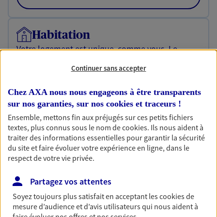
Habitation
Votre logement est unique, comme vous. Le
contrat Ma Maison assure votre sérénité en
Continuer sans accepter
protégeant ce qui vous tient à coeur.
Découvrir l'offre Habitation
Chez AXA nous nous engageons à être transparents
sur nos garanties, sur nos
cookies et traceurs
!
OBTENIR UN TARIF EN LIGNE
Ensemble, mettons fin aux préjugés sur ces petits fichiers
textes, plus connus sous le nom de
cookies
. Ils nous aident à
traiter des informations essentielles pour garantir la sécurité
Garantie Accidents de la Vie
du site et faire évoluer votre expérience en ligne, dans le
Bricoleuse, féru de jardinage, pâtissier en herbe
respect de votre vie privée.
ou grande lectrice… personne n'est à l'abri d'un
accident du quotidien. Avec Ma Protection
Partagez vos attentes
Accident, protégez votre qualité de vie et vos
Soyez toujours plus satisfait en acceptant les
cookies
de
revenus.
mesure d’audience et d’avis utilisateurs qui nous aident à
faire évoluer nos offres et nos services.