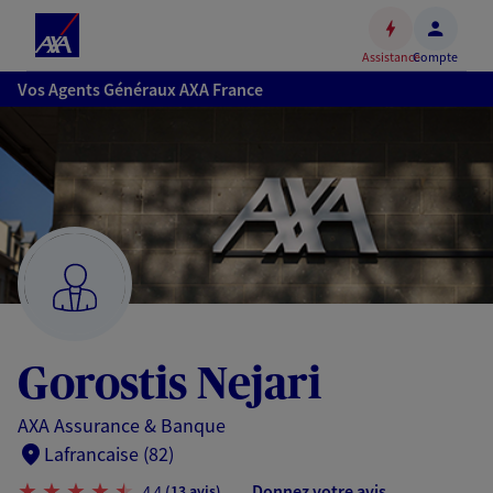
Espace
client
Assistance
Compte
Accéder
Vos Agents Généraux AXA France
au
contenu
principal
Accéder
au
pied
de
page
Gorostis Nejari
AXA Assurance & Banque
Lafrancaise (82)
Donnez votre avis
4,4
(13 avis)