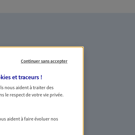
Continuer sans accepter
es professionnels et les
kies et traceurs
!
 Ils nous aident à traiter des
ommes des indépendants. Nous
ns le respect de votre vie privée.
des solutions cohérentes pour protéger
ollaborateurs... mais aussi vous-même et
ous aident à faire évoluer nos