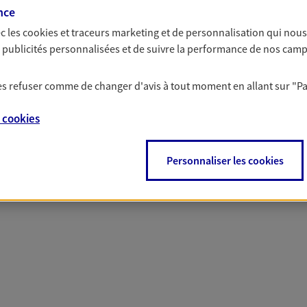
nce
c les
cookies et traceurs
marketing et de personnalisation qui nous
es publicités personnalisées et de suivre la performance de nos cam
 nos offres Assurance &
 les refuser comme de changer d'avis à tout moment en allant sur
"P
e
cookies
PARTICULIERS
PRO & ENTREPRISES
Personnaliser les cookies