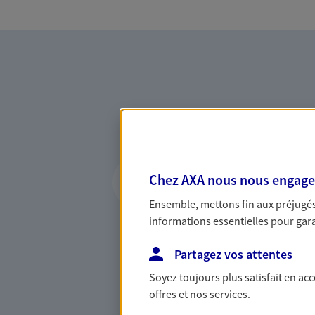
Vous accompagner 
Chez AXA nous nous engageon
confiance
Ensemble, mettons fin aux préjugés 
Vous accompagner dans vos p
informations essentielles pour garan
votre vie, c'est ainsi que no
la confiance et la proximité.
Partagez vos attentes
connaître que nous proposon
Soyez toujours plus satisfait en ac
offres et nos services.