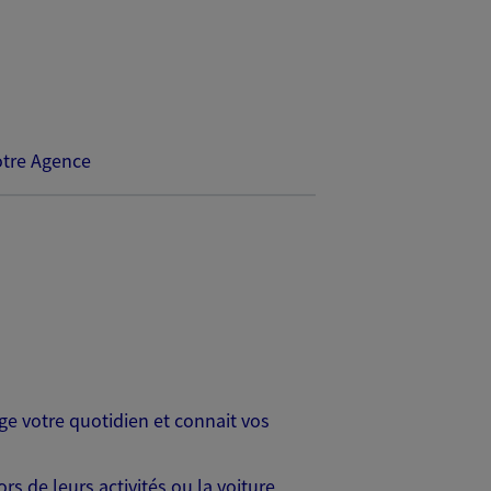
tre Agence
age votre quotidien et connait vos
s de leurs activités ou la voiture