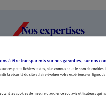
Nos expertises
dans la durée et la
Accompagner l
s à être transparents sur nos garanties, sur nos
coo
entreprises
sur ces petits fichiers textes, plus connus sous le nom de
cookies
.
rojets de vie tout au long de
Comme vous, nous s
tir la sécurité du site et faire évoluer votre expérience en ligne, da
us concevons notre métier : dans
bâtissons ensemble 
 C'est en apprenant à vous
votre activité, vos c
s de meilleures solutions.
votre famille.
ceptant les
cookies
de mesure d’audience et d’avis utilisateurs qui n