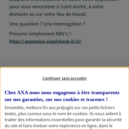
pour vous rencontrer à Saint-André, à votre
domicile ou sur votre lieu de travail.
Une question ? Une interrogation ?
Prenons simplement RDV 👉
https://angeamon.simplybook.it/v2/
Nos expertises
Continuer sans accepter
Chez AXA nous nous engageons à être transparents
sur nos garanties, sur nos
cookies et traceurs
!
Accompagner les
Ensemble, mettons fin aux préjugés sur ces petits fichiers
professionnels et les
textes, plus connus sous le nom de
cookies
. Ils nous aident à
traiter des informations essentielles pour garantir la sécurité
entreprises
du site et faire évoluer votre expérience en ligne, dans le