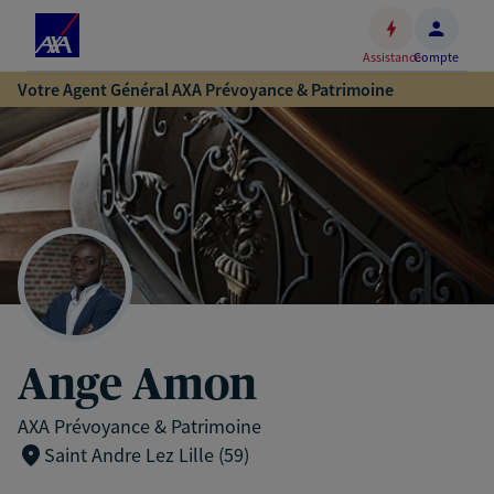
Espace
client
Assistance
Compte
Accéder
Votre Agent Général AXA Prévoyance & Patrimoine
au
contenu
principal
Accéder
au
pied
de
page
Ange Amon
AXA Prévoyance & Patrimoine
Saint Andre Lez Lille (59)