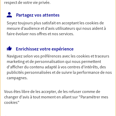
Comme vous, nous sommes des indépendants. Nous
respect de votre vie privée.
bâtissons ensemble des solutions cohérentes pour
protéger votre activité, vos collaborateurs... mais aussi
Partagez vos attentes
vous-même et votre famille.
Soyez toujours plus satisfait en acceptant les
cookies
de
mesure d’audience et d’avis utilisateurs qui nous aident à
faire évoluer nos offres et nos services.
Accompagner vos projets de
vie
Enrichissez votre expérience
Achat immobilier, installation, départ à la retraite…
Naviguez selon vos préférences avec les
cookies et traceurs
Autant de moments de vie qui nécessitent des solutions
marketing et de personnalisation qui nous permettent
d'assurance et d'épargne. Recevez un conseil d'expert
d'afficher du contenu adapté à vos centres d'intérêts, des
cohérent avec vos besoins
publicités personnalisées et de suivre la performance de nos
campagnes.
Vous aider à constituer une
Vous êtes libre de les accepter, de les refuser comme de
épargne
changer d'avis à tout moment en allant sur
"Paramétrer mes
De nombreuses solutions s'offrent à vous pour faire
cookies
"
fructifier votre épargne. Laquelle correspond à vos
objectifs ? Rien ne remplace les conseils d'un expert :