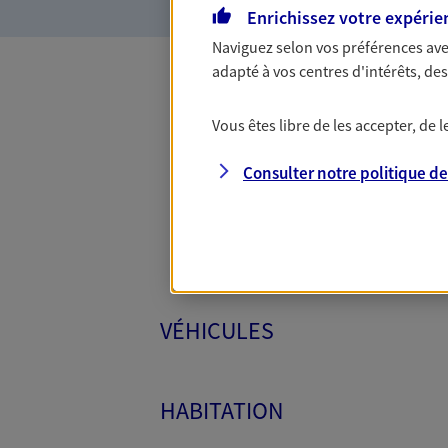
Enrichissez votre expérie
Naviguez selon vos préférences ave
adapté à vos centres d'intérêts, d
Toutes
Vous êtes libre de les accepter, de
Consulter notre politique d
VÉHICULES
HABITATION