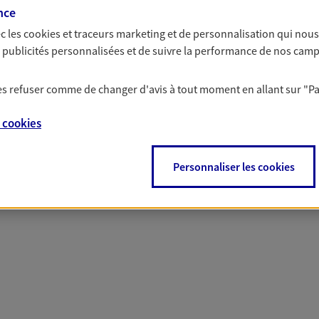
nce
c les
cookies et traceurs
marketing et de personnalisation qui nous
es publicités personnalisées et de suivre la performance de nos cam
 nos offres Assurance &
 les refuser comme de changer d'avis à tout moment en allant sur
"P
e
cookies
Personnaliser les cookies
PARTICULIERS
PRO & ENTREPRISES