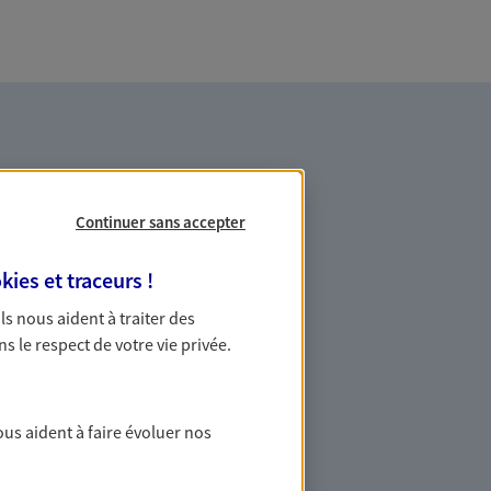
Continuer sans accepter
kies et traceurs
!
es professionnels et les
 Ils nous aident à traiter des
ns le respect de votre vie privée.
ommes des indépendants. Nous
des solutions cohérentes pour protéger
ollaborateurs... mais aussi vous-même et
ous aident à faire évoluer nos