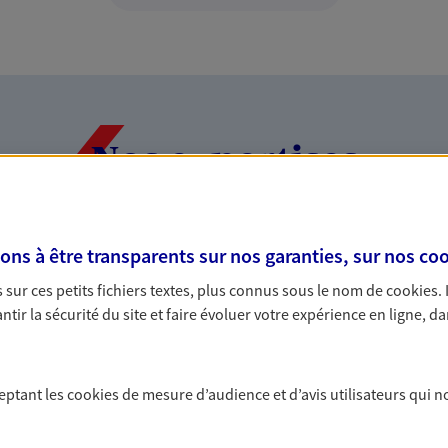
Nos expertises
s à être transparents sur nos garanties, sur nos
coo
dans la durée et la
Accompagner l
sur ces petits fichiers textes, plus connus sous le nom de
cookies
.
entreprises
tir la sécurité du site et faire évoluer votre expérience en ligne, da
rojets de vie tout au long de
Comme vous, nous s
us concevons notre métier : dans
bâtissons ensemble 
 C'est en apprenant à vous
votre activité, vos c
ceptant les
cookies
de mesure d’audience et d’avis utilisateurs qui n
s de meilleures solutions.
votre famille.