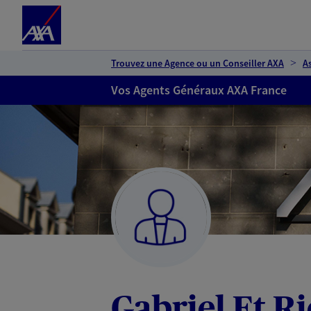
Espace client
Accéder au contenu principal
Accéder au pied de page
Trouvez une Agence ou un Conseiller AXA
A
Vos Agents Généraux AXA France
Gabriel Et R