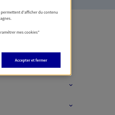
 permettent d'afficher du contenu
pagnes.
 Banque
aramétrer mes
cookies
"
Accepter et fermer