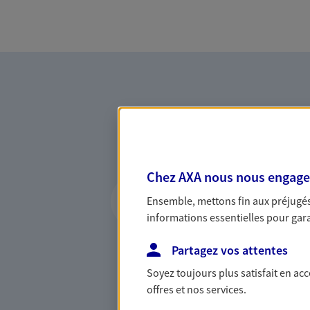
Chez AXA nous nous engageon
Vous accompagner 
Ensemble, mettons fin aux préjugés 
confiance
informations essentielles pour garan
Vous accompagner dans vos p
Partagez vos attentes
votre vie, c'est ainsi que no
la confiance et la proximité.
Soyez toujours plus satisfait en ac
connaître que nous proposon
offres et nos services.