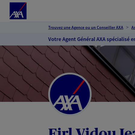
Espace client
Accéder au contenu principal
Accéder au pied de page
Trouvez une Agence ou un Conseiller AXA
A
Votre Agent Général AXA spécialisé e
Eirl Vidou J