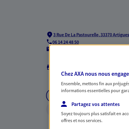
3 Rue De La Pastourelle,
33370 Artigue
06 14 24 48 50
agencea2p.jeanphilippe.vidou@axa.fr
Horaires :
Fermé
Ouvre demain à 09:00
Chez AXA nous nous engageon
Ensemble, mettons fin aux préjugés 
informations essentielles pour garan
NOUS CONTACTER
Partagez vos attentes
Soyez toujours plus satisfait en ac
offres et nos services.