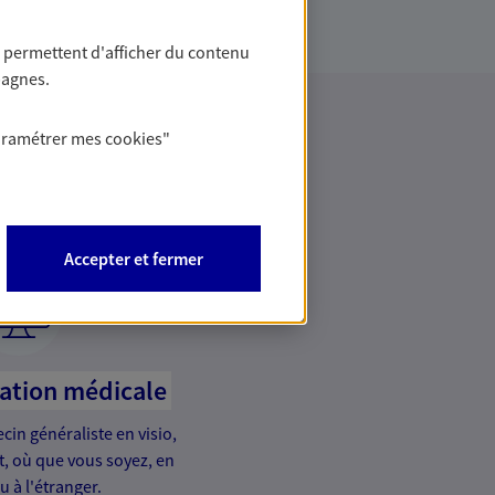
 permettent d'afficher du contenu
pagnes.
aramétrer mes
cookies
"
rence
Accepter et fermer
tation médicale
in généraliste en visio,
it, où que vous soyez, en
u à l'étranger.