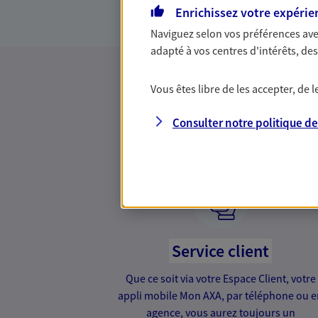
Enrichissez votre expérie
Naviguez selon vos préférences ave
adapté à vos centres d'intérêts, d
Vous êtes libre de les accepter, de
Des 
Consulter notre politique d
Service client
Que ce soit via votre Espace Client, votre
appli mobile Mon AXA, par téléphone ou 
agence, vous aurez toujours un