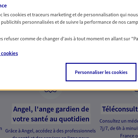
nce
c les
cookies et traceurs
marketing et de personnalisation qui nous
es publicités personnalisées et de suivre la performance de nos cam
 les refuser comme de changer d'avis à tout moment en allant sur
"P
services qui font la diffé
e
cookies
Personnaliser les cookies
Angel, l'ange gardien de
Téléconsul
votre santé au quotidien
Consultez un médec
en
7j/7, de 6h à minu
Grâce à Angel, accédez à des professionnels
France o
de santé et des services en ligne pour