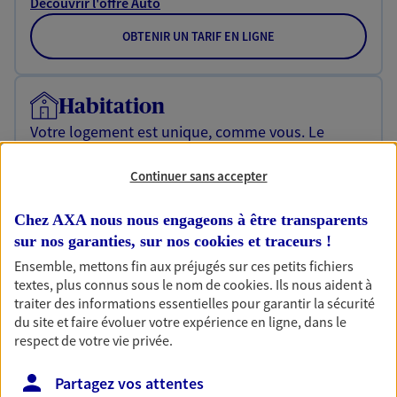
Découvrir l'offre Auto
OBTENIR UN TARIF EN LIGNE
Habitation
Votre logement est unique, comme vous. Le
contrat Ma Maison assure votre sérénité en
protégeant ce qui vous tient à coeur.
Continuer sans accepter
Découvrir l'offre Habitation
Chez AXA nous nous engageons à être transparents
OBTENIR UN TARIF EN LIGNE
sur nos garanties, sur nos
cookies et traceurs
!
Ensemble, mettons fin aux préjugés sur ces petits fichiers
textes, plus connus sous le nom de
cookies
. Ils nous aident à
traiter des informations essentielles pour garantir la sécurité
Garantie Accidents de la Vie
du site et faire évoluer votre expérience en ligne, dans le
Bricoleuse, féru de jardinage, pâtissier en herbe
respect de votre vie privée.
ou grande lectrice… personne n'est à l'abri d'un
accident du quotidien. Avec Ma Protection
Partagez vos attentes
Accident, protégez votre qualité de vie et vos