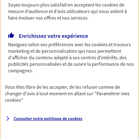
revenus.
Soyez toujours plus satisfait en acceptant les
cookies
de
mesure d’audience et d’avis utilisateurs qui nous aident à
Découvrir l'offre Garantie Accidents de la Vie
faire évoluer nos offres et nos services.
OBTENIR UN TARIF EN LIGNE
Enrichissez votre expérience
Naviguez selon vos préférences avec les
cookies et traceurs
marketing et de personnalisation qui nous permettent
Multirisque Entreprise
d'afficher du contenu adapté à vos centres d'intérêts, des
Gagnez en simplicité et en sérénité avec votre
publicités personnalisées et de suivre la performance de nos
assurance multirisque entreprise. Un contrat
campagnes.
unique pour protéger vos locaux, matériels pro,
équipements et stocks… sans oublier votre
responsabilité civile.
Vous êtes libre de les accepter, de les refuser comme de
changer d'avis à tout moment en allant sur
"Paramétrer mes
Découvrir l'offre Multirisque Entreprise
cookies
"
DEMANDER UN DEVIS
Consulter notre politique de
cookies
VOIR TOUTES NOS OFFRES