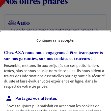
Nos offres phares
Auto
Fan de longs voyages ou petit rouleur, prenez la
route bien protégé. Assurez votre voiture avec le
contrat Mon Auto : une assurance qui roule pour
Continuer sans accepter
vous.
Chez AXA nous nous engageons à être transparents
Découvrir l'offre Auto
sur nos garanties, sur nos
cookies et traceurs
!
OBTENIR UN TARIF EN LIGNE
Ensemble, mettons fin aux préjugés sur ces petits fichiers
textes, plus connus sous le nom de
cookies
. Ils nous aident à
traiter des informations essentielles pour garantir la sécurité
du site et faire évoluer votre expérience en ligne, dans le
Habitation
respect de votre vie privée.
Votre logement est unique, comme vous. Le
contrat Ma Maison assure votre sérénité en
Partagez vos attentes
protégeant ce qui vous tient à coeur.
Soyez toujours plus satisfait en acceptant les
cookies
de