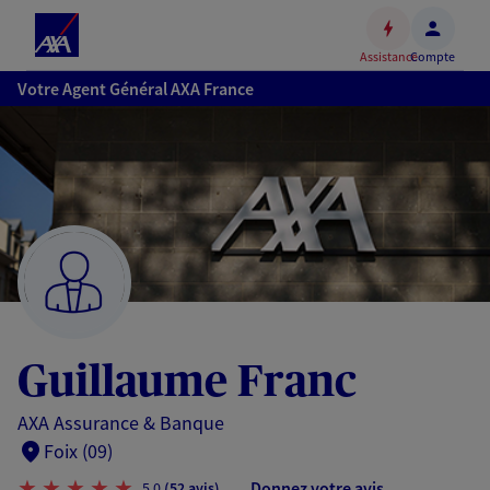
Espace
client
Assistance
Compte
Accéder
Votre Agent Général AXA France
au
contenu
principal
Accéder
au
pied
de
page
Guillaume Franc
AXA Assurance & Banque
Foix (09)
Donnez votre avis
5,0
(52 avis)