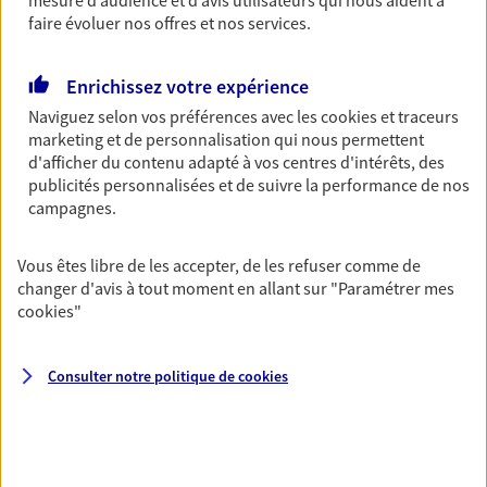
mesure d’audience et d’avis utilisateurs qui nous aident à
Découvrir l'offre Habitation
faire évoluer nos offres et nos services.
OBTENIR UN TARIF EN LIGNE
Enrichissez votre expérience
Naviguez selon vos préférences avec les
cookies et traceurs
Garantie Accidents de la Vie
marketing et de personnalisation qui nous permettent
Bricoleuse, féru de jardinage, pâtissier en herbe
d'afficher du contenu adapté à vos centres d'intérêts, des
ou grande lectrice… personne n'est à l'abri d'un
publicités personnalisées et de suivre la performance de nos
accident du quotidien. Avec Ma Protection
campagnes.
Accident, protégez votre qualité de vie et vos
revenus.
Vous êtes libre de les accepter, de les refuser comme de
changer d'avis à tout moment en allant sur
"Paramétrer mes
Découvrir l'offre Garantie Accidents de la Vie
cookies
"
OBTENIR UN TARIF EN LIGNE
Consulter notre politique de
cookies
Multirisque Entreprise
Gagnez en simplicité et en sérénité avec votre
assurance multirisque entreprise. Un contrat