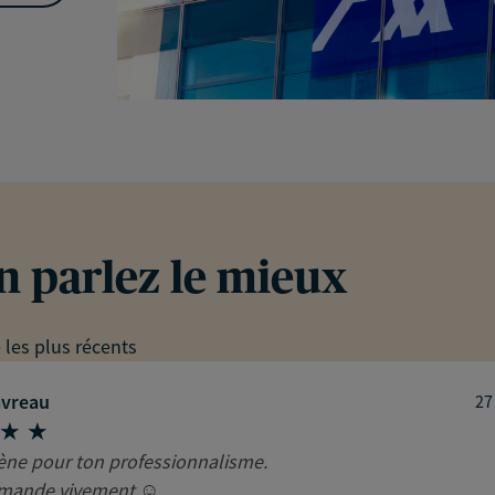
en parlez le mieux
e les plus récents
avreau
27
ène pour ton professionnalisme.
mande vivement ☺️