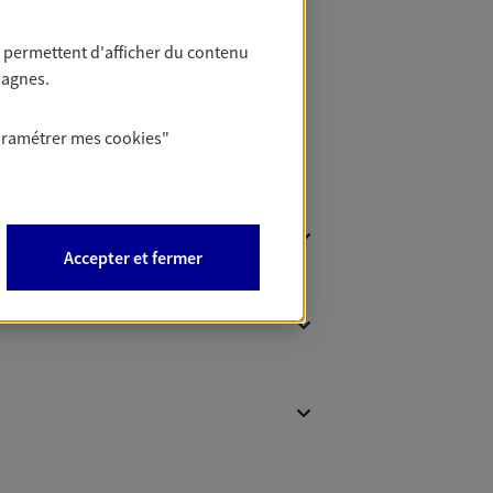
 Patrimoine
 permettent d'afficher du contenu
pagnes.
aramétrer mes
cookies
"
Accepter et fermer