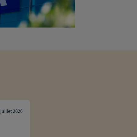
Margaux Crosson
 juillet 2026
Un grand merci à Helene pour sa pédag
temps passé dans notre entreprise af