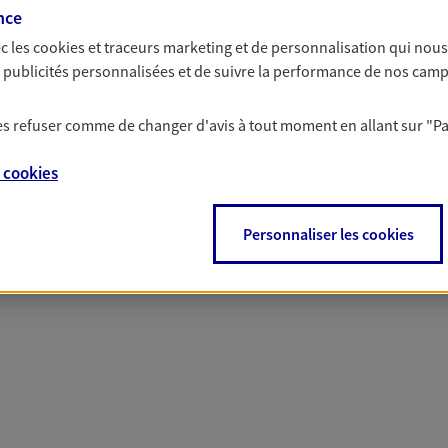
 solutions Prévoyance &
nce
c les
cookies et traceurs
marketing et de personnalisation qui nous
es publicités personnalisées et de suivre la performance de nos cam
PARTICULIERS
PRO & ENTREPRISES
 les refuser comme de changer d'avis à tout moment en allant sur
"P
e
cookies
Personnaliser les cookies