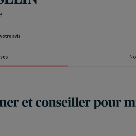
e
votre avis
ises
No
er et conseiller pour m