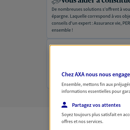
Vous aider à constit
De nombreuses solutions s'offrent à vous
épargne. Laquelle correspond à vos objec
conseils d'un expert : Assurance vie, PER
ensemble !
Vous protéger et pro
face aux aléas de la v
Avec nos solutions de prévoyance, sécur
protégez vos proches en cas d'accident, d
Chez AXA nous nous engageon
de décès.
Ensemble, mettons fin aux préjugés 
informations essentielles pour garan
Partagez vos attentes
Soyez toujours plus satisfait en ac
offres et nos services.