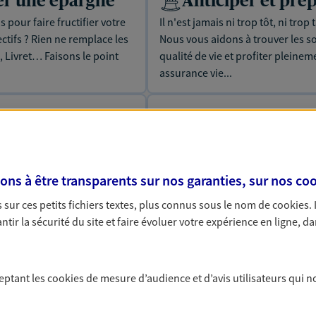
uer une épargne
Anticiper et prép
 pour faire fructifier votre
Il n'est jamais ni trop tôt, ni tro
tifs ? Rien ne remplace les
Nous vous aidons à trouver les s
, Livret… Faisons le point
qualité de vie et profiter pleinem
assurance vie...
téger vos proches
Réaliser un bilan
ie
de votre situatio
isez vos ressources et
Nous construisons des solutions 
'invalidité, d'incapacité ou
votre situation personnelle afin 
s à être transparents sur nos garanties, sur nos
coo
sociale et patrimoniale.
sur ces petits fichiers textes, plus connus sous le nom de
cookies
.
tir la sécurité du site et faire évoluer votre expérience en ligne, da
ceptant les
cookies
de mesure d’audience et d’avis utilisateurs qui n