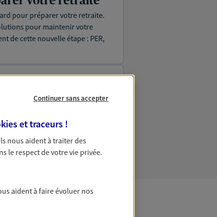
arer votre retraite
p tard pour préparer votre retraite.
olutions pour maintenir votre
ent de cette nouvelle étape : PER,
 social et patrimonial
n
Continuer sans accepter
en cohérence avec vos besoins et
de consolider votre protection
kies et traceurs
!
 Ils nous aident à traiter des
ns le respect de votre vie privée.
ous aident à faire évoluer nos