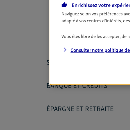
Toutes nos
Enrichissez votre expérie
Naviguez selon vos préférences ave
adapté à vos centres d'intérêts, d
Vous êtes libre de les accepter, de
Consulter notre politique d
SANTÉ ET PRÉVOYANCE
BANQUE ET CRÉDITS
ÉPARGNE ET RETRAITE