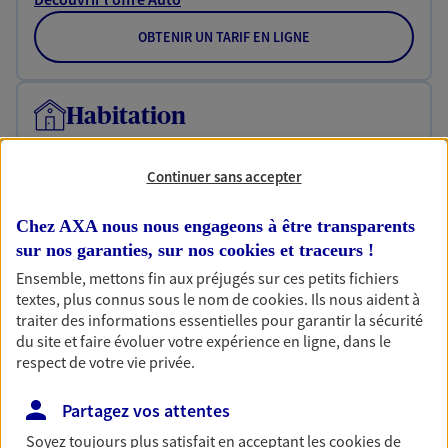
OBTENIR UN TARIF EN LIGNE
Habitation
Votre logement est unique, comme vous. Le
contrat Ma Maison assure votre sérénité en
Continuer sans accepter
protégeant ce qui vous tient à coeur.
Découvrir l'offre Habitation
Chez AXA nous nous engageons à être transparents
sur nos garanties, sur nos
cookies et traceurs
!
OBTENIR UN TARIF EN LIGNE
Ensemble, mettons fin aux préjugés sur ces petits fichiers
textes, plus connus sous le nom de
cookies
. Ils nous aident à
traiter des informations essentielles pour garantir la sécurité
du site et faire évoluer votre expérience en ligne, dans le
Garantie Accidents de la Vie
respect de votre vie privée.
Bricoleuse, féru de jardinage, pâtissier en herbe
ou grande lectrice… personne n'est à l'abri d'un
Partagez vos attentes
accident du quotidien. Avec Ma Protection
Accident, protégez votre qualité de vie et vos
Soyez toujours plus satisfait en acceptant les
cookies
de