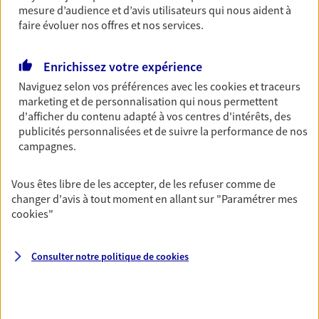
revenus.
mesure d’audience et d’avis utilisateurs qui nous aident à
faire évoluer nos offres et nos services.
Découvrir l'offre Garantie Accidents de la Vie
OBTENIR UN TARIF EN LIGNE
Enrichissez votre expérience
Naviguez selon vos préférences avec les
cookies et traceurs
marketing et de personnalisation qui nous permettent
Multirisque Entreprise
d'afficher du contenu adapté à vos centres d'intérêts, des
publicités personnalisées et de suivre la performance de nos
Gagnez en simplicité et en sérénité avec votre
campagnes.
assurance multirisque entreprise. Un contrat
unique pour protéger vos locaux, matériels pro,
équipements et stocks… sans oublier votre
Vous êtes libre de les accepter, de les refuser comme de
responsabilité civile.
changer d'avis à tout moment en allant sur
"Paramétrer mes
cookies
"
Découvrir l'offre Multirisque Entreprise
DEMANDER UN DEVIS
Consulter notre politique de
cookies
VOIR TOUTES NOS OFFRES