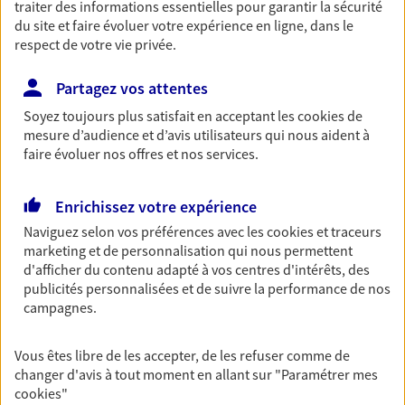
traiter des informations essentielles pour garantir la sécurité
entreprises
du site et faire évoluer votre expérience en ligne, dans le
Comme vous, nous sommes des indépendants. Nous
respect de votre vie privée.
bâtissons ensemble des solutions cohérentes pour
protéger votre activité, vos collaborateurs... mais aussi
Partagez vos attentes
vous-même et votre famille.
Soyez toujours plus satisfait en acceptant les
cookies
de
mesure d’audience et d’avis utilisateurs qui nous aident à
faire évoluer nos offres et nos services.
Accompagner vos projets de
vie
Enrichissez votre expérience
Achat immobilier, installation, départ à la retraite…
Naviguez selon vos préférences avec les
cookies et traceurs
Autant de moments de vie qui nécessitent des solutions
marketing et de personnalisation qui nous permettent
d'assurance et d'épargne. Recevez un conseil d'expert
d'afficher du contenu adapté à vos centres d'intérêts, des
cohérent avec vos besoins
publicités personnalisées et de suivre la performance de nos
campagnes.
Vous aider à constituer une
Vous êtes libre de les accepter, de les refuser comme de
épargne
changer d'avis à tout moment en allant sur
"Paramétrer mes
cookies
"
De nombreuses solutions s'offrent à vous pour faire