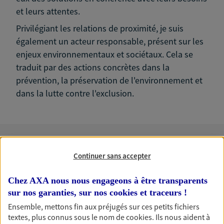
et leurs attentes.
Privilégiant les relations de proximité, je suis
également un acteur responsable, présent sur les
enjeux environnementaux et sociétaux. Cela se
traduit par des actions concrètes dans la
prévention, la préservation de l'environnement et
dans la lutte contre l'exclusion.
Nos expertises
Continuer sans accepter
Chez AXA nous nous engageons à être transparents
sur nos garanties, sur nos
cookies et traceurs
!
Accompagner les
Ensemble, mettons fin aux préjugés sur ces petits fichiers
professionnels et les
textes, plus connus sous le nom de
cookies
. Ils nous aident à