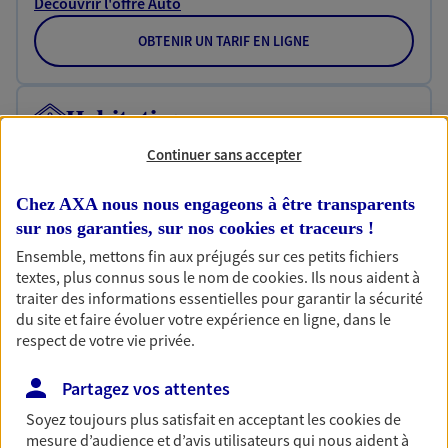
Découvrir l'offre Auto
OBTENIR UN TARIF EN LIGNE
Habitation
Votre logement est unique, comme vous. Le
Continuer sans accepter
contrat Ma Maison assure votre sérénité en
protégeant ce qui vous tient à coeur.
Chez AXA nous nous engageons à être transparents
sur nos garanties, sur nos
cookies et traceurs
!
Découvrir l'offre Habitation
Ensemble, mettons fin aux préjugés sur ces petits fichiers
OBTENIR UN TARIF EN LIGNE
textes, plus connus sous le nom de
cookies
. Ils nous aident à
traiter des informations essentielles pour garantir la sécurité
du site et faire évoluer votre expérience en ligne, dans le
respect de votre vie privée.
Garantie Accidents de la Vie
Bricoleuse, féru de jardinage, pâtissier en herbe
Partagez vos attentes
ou grande lectrice… personne n'est à l'abri d'un
accident du quotidien. Avec Ma Protection
Soyez toujours plus satisfait en acceptant les
cookies
de
Accident, protégez votre qualité de vie et vos
mesure d’audience et d’avis utilisateurs qui nous aident à