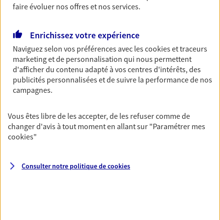
revenus.
faire évoluer nos offres et nos services.
Découvrir l'offre Garantie Accidents de la Vie
Enrichissez votre expérience
OBTENIR UN TARIF EN LIGNE
Naviguez selon vos préférences avec les
cookies et traceurs
marketing et de personnalisation qui nous permettent
d'afficher du contenu adapté à vos centres d'intérêts, des
publicités personnalisées et de suivre la performance de nos
Multirisque Entreprise
campagnes.
Gagnez en simplicité et en sérénité avec votre
assurance multirisque entreprise. Un contrat
unique pour protéger vos locaux, matériels pro,
Vous êtes libre de les accepter, de les refuser comme de
équipements et stocks… sans oublier votre
changer d'avis à tout moment en allant sur
"Paramétrer mes
responsabilité civile.
cookies
"
Découvrir l'offre Multirisque Entreprise
Consulter notre politique de
cookies
DEMANDER UN DEVIS
VOIR TOUTES NOS OFFRES