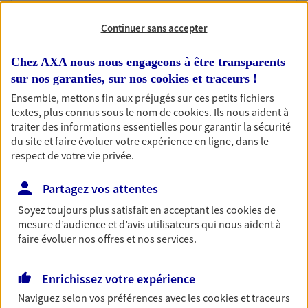
professionnels et les
Continuer sans accepter
entreprises
Comme vous, nous sommes des indépendants. Nous
Chez AXA nous nous engageons à être transparents
bâtissons ensemble des solutions cohérentes pour
sur nos garanties, sur nos
cookies et traceurs
!
protéger votre activité, vos collaborateurs... mais aussi
Ensemble, mettons fin aux préjugés sur ces petits fichiers
vous-même et votre famille.
textes, plus connus sous le nom de
cookies
. Ils nous aident à
traiter des informations essentielles pour garantir la sécurité
du site et faire évoluer votre expérience en ligne, dans le
Accompagner vos projets de
respect de votre vie privée.
vie
Partagez vos attentes
Achat immobilier, installation, départ à la retraite…
Autant de moments de vie qui nécessitent des solutions
Soyez toujours plus satisfait en acceptant les
cookies
de
d'assurance et d'épargne. Recevez un conseil d'expert
mesure d’audience et d’avis utilisateurs qui nous aident à
cohérent avec vos besoins
faire évoluer nos offres et nos services.
Enrichissez votre expérience
Vous aider à constituer une
Naviguez selon vos préférences avec les
cookies et traceurs
épargne