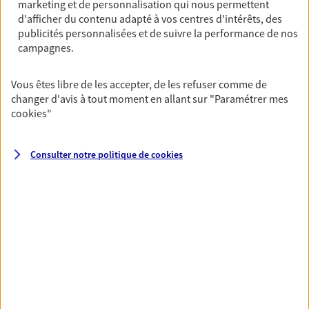
marketing et de personnalisation qui nous permettent
De nombreuses solutions s'offrent à vous pour faire
d'afficher du contenu adapté à vos centres d'intérêts, des
fructifier votre épargne. Laquelle correspond à vos
publicités personnalisées et de suivre la performance de nos
campagnes.
objectifs ? Rien ne remplace les conseils d'un expert :
Assurance vie, PER, Livret… Faisons le point ensemble !
Vous êtes libre de les accepter, de les refuser comme de
changer d'avis à tout moment en allant sur
"Paramétrer mes
Vous protéger et protéger vos
cookies
"
proches face aux aléas de la vie
Avec nos solutions de prévoyance, sécurisez vos
Consulter notre politique de
cookies
ressources et protégez vos proches en cas d'accident,
d'invalidité, d'incapacité ou de décès.
Toutes nos solutions