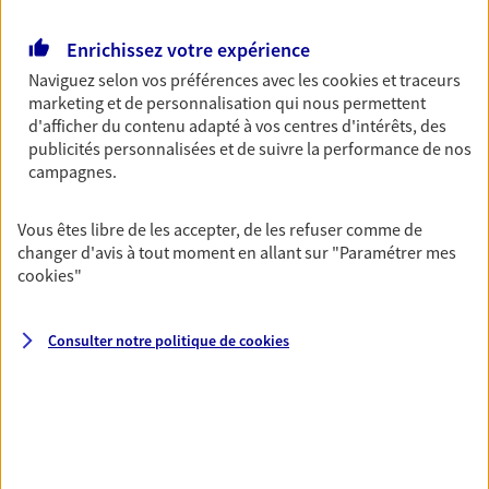
protéger votre activité, vos collaborateurs... mais aussi
vous-même et votre famille.
Enrichissez votre expérience
Naviguez selon vos préférences avec les
cookies et traceurs
Accompagner vos projets de
marketing et de personnalisation qui nous permettent
d'afficher du contenu adapté à vos centres d'intérêts, des
vie
publicités personnalisées et de suivre la performance de nos
Achat immobilier, installation, départ à la retraite…
campagnes.
Autant de moments de vie qui nécessitent des solutions
d'assurance et d'épargne. Recevez un conseil d'expert
Vous êtes libre de les accepter, de les refuser comme de
cohérent avec vos besoins
changer d'avis à tout moment en allant sur
"Paramétrer mes
cookies
"
Vous aider à constituer une
Consulter notre politique de
cookies
épargne
De nombreuses solutions s'offrent à vous pour faire
fructifier votre épargne. Laquelle correspond à vos
objectifs ? Rien ne remplace les conseils d'un expert :
Assurance vie, PER, Livret… Faisons le point ensemble !