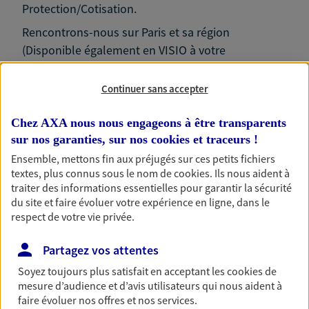
Protection/Cotisation.
Rencontrons-nous sur Paris et sa région
(Disponible également en VISIO à votre
horaire/soir)
Continuer sans accepter
Chez AXA nous nous engageons à être transparents
sur nos garanties, sur nos
cookies et traceurs
!
Nos expertises
Ensemble, mettons fin aux préjugés sur ces petits fichiers
textes, plus connus sous le nom de
cookies
. Ils nous aident à
traiter des informations essentielles pour garantir la sécurité
du site et faire évoluer votre expérience en ligne, dans le
Accompagner les
respect de votre vie privée.
professionnels et les
Partagez vos attentes
entreprises
Soyez toujours plus satisfait en acceptant les
cookies
de
Comme vous, nous sommes des indépendants. Nous
mesure d’audience et d’avis utilisateurs qui nous aident à
bâtissons ensemble des solutions cohérentes pour
faire évoluer nos offres et nos services.