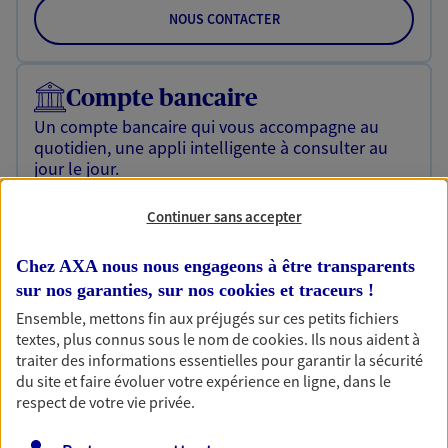
NOUS CONTACTER
Compte bancaire
Un compte bancaire qui vous accompagne au
quotidien, une appli intelligente à consulter au
jour le jour.
Découvrir l'offre Compte bancaire
Continuer sans accepter
NOUS CONTACTER
Chez AXA nous nous engageons à être transparents
sur nos garanties, sur nos
cookies et traceurs
!
Ensemble, mettons fin aux préjugés sur ces petits fichiers
Multirisque Entreprise
textes, plus connus sous le nom de
cookies
. Ils nous aident à
Gagnez en simplicité et en sérénité avec votre
traiter des informations essentielles pour garantir la sécurité
assurance multirisque entreprise. Un contrat
du site et faire évoluer votre expérience en ligne, dans le
unique pour protéger vos locaux, matériels pro,
respect de votre vie privée.
équipements et stocks… sans oublier votre
responsabilité civile.