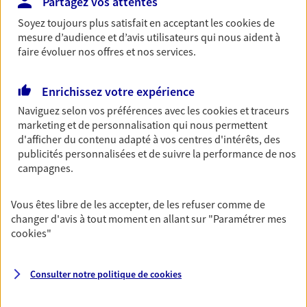
Partagez vos attentes
Découvrir l'offre Multirisque Entreprise
Soyez toujours plus satisfait en acceptant les
cookies
de
mesure d’audience et d’avis utilisateurs qui nous aident à
DEMANDER UN DEVIS
faire évoluer nos offres et nos services.
Enrichissez votre expérience
Mon Pack Entrepreneur
Naviguez selon vos préférences avec les
cookies et traceurs
Mon Pack Entrepreneur rassemble en un seul
marketing et de personnalisation qui nous permettent
contrat vos garanties essentielles : responsabilité
d'afficher du contenu adapté à vos centres d'intérêts, des
civile pro, assurance dommages, protection
publicités personnalisées et de suivre la performance de nos
juridique, indemnités journalières en cas d’arrêt…
campagnes.
Découvrir l'offre Mon Pack Entrepreneur
Vous êtes libre de les accepter, de les refuser comme de
OBTENIR UN TARIF EN LIGNE
changer d'avis à tout moment en allant sur
"Paramétrer mes
cookies
"
VOIR TOUTES NOS OFFRES
Consulter notre politique de
cookies