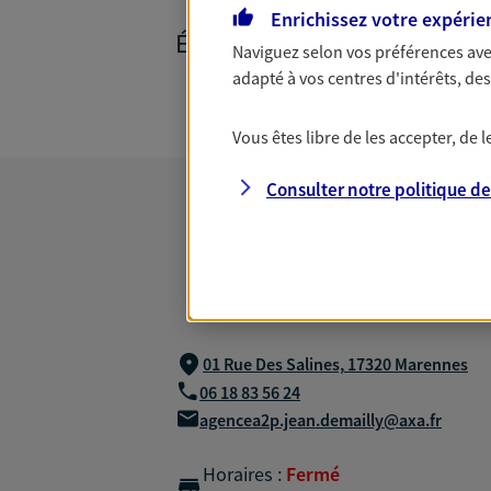
Enrichissez votre expérie
ÉPARGNE ET RETRAITE
Naviguez selon vos préférences ave
adapté à vos centres d'intérêts, d
Vous êtes libre de les accepter, de
Consulter notre politique d
01 Rue Des Salines,
17320 Marennes
06 18 83 56 24
agencea2p.jean.demailly@axa.fr
Horaires :
Fermé