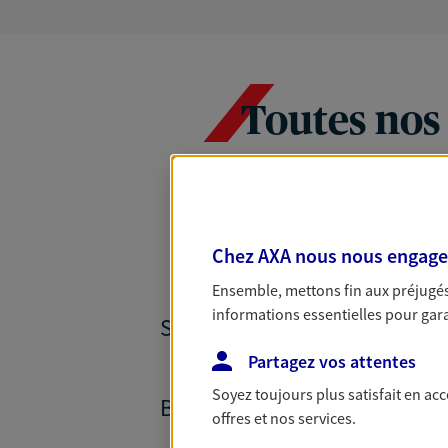
Toutes nos
Chez AXA nous nous engageon
Ensemble, mettons fin aux préjugés 
informations essentielles pour garan
SANTÉ ET PRÉVOYANCE
Partagez vos attentes
Soyez toujours plus satisfait en ac
BANQUE ET CRÉDITS
offres et nos services.