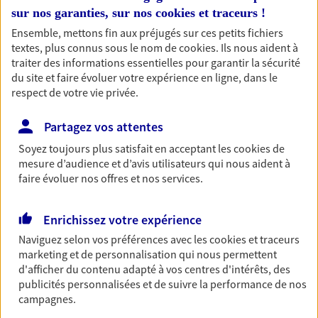
Accompagner les
sur nos garanties, sur nos
cookies et traceurs
!
Ensemble, mettons fin aux préjugés sur ces petits fichiers
professionnels et les
textes, plus connus sous le nom de
cookies
. Ils nous aident à
entreprises
traiter des informations essentielles pour garantir la sécurité
du site et faire évoluer votre expérience en ligne, dans le
Comme vous, nous sommes des indépendants. Nous
respect de votre vie privée.
bâtissons ensemble des solutions cohérentes pour
protéger votre activité, vos collaborateurs... mais aussi
Partagez vos attentes
vous-même et votre famille.
Soyez toujours plus satisfait en acceptant les
cookies
de
mesure d’audience et d’avis utilisateurs qui nous aident à
Accompagner vos projets de
faire évoluer nos offres et nos services.
vie
Achat immobilier, installation, départ à la retraite…
Enrichissez votre expérience
Autant de moments de vie qui nécessitent des solutions
Naviguez selon vos préférences avec les
cookies et traceurs
d'assurance et d'épargne. Recevez un conseil d'expert
marketing et de personnalisation qui nous permettent
d'afficher du contenu adapté à vos centres d'intérêts, des
cohérent avec vos besoins
publicités personnalisées et de suivre la performance de nos
campagnes.
Vous aider à constituer une