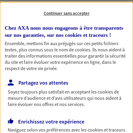
Accompagner les
Continuer sans accepter
professionnels et les
Chez AXA nous nous engageons à être transparents
entreprises
sur nos garanties, sur nos
cookies et traceurs
!
Comme vous, nous sommes des indépendants. Nous
Ensemble, mettons fin aux préjugés sur ces petits fichiers
bâtissons ensemble des solutions cohérentes pour
textes, plus connus sous le nom de
cookies
. Ils nous aident à
protéger votre activité, vos collaborateurs... mais aussi
traiter des informations essentielles pour garantir la sécurité
vous-même et votre famille.
du site et faire évoluer votre expérience en ligne, dans le
respect de votre vie privée.
Accompagner vos projets de
Partagez vos attentes
vie
Soyez toujours plus satisfait en acceptant les
cookies
de
Achat immobilier, installation, départ à la retraite…
mesure d’audience et d’avis utilisateurs qui nous aident à
Autant de moments de vie qui nécessitent des solutions
faire évoluer nos offres et nos services.
d'assurance et d'épargne. Recevez un conseil d'expert
cohérent avec vos besoins
Enrichissez votre expérience
Naviguez selon vos préférences avec les
cookies et traceurs