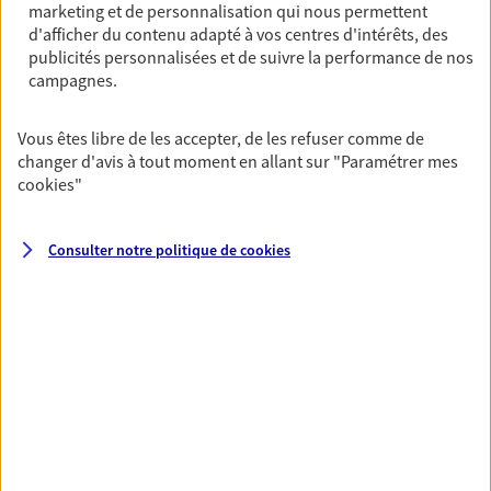
marketing et de personnalisation qui nous permettent
Vous aider à constituer une
d'afficher du contenu adapté à vos centres d'intérêts, des
épargne
publicités personnalisées et de suivre la performance de nos
De nombreuses solutions s'offrent à vous pour faire
campagnes.
fructifier votre épargne. Laquelle correspond à vos
objectifs ? Rien ne remplace les conseils d'un expert :
Vous êtes libre de les accepter, de les refuser comme de
Assurance vie, PER, Livret… Faisons le point ensemble !
changer d'avis à tout moment en allant sur
"Paramétrer mes
cookies
"
Préparer votre avenir
Consulter notre politique de
cookies
Anticipez les imprévus et sécurisez votre futur grâce à
nos différentes solutions. Nous vous accompagnons
dans vos projets de vie en privilégiant une relation de
confiance et de proximité.