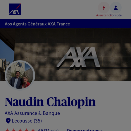
Espace
client
Assistance
Compte
Accéder
Vos Agents Généraux AXA France
au
contenu
principal
Accéder
au
pied
de
page
Naudin Chalopin
AXA Assurance & Banque
Lecousse (35)
Donnez votre avis
4,9
(74 avis)