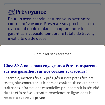
Prévoyance
Pour un avenir serein, assurez-vous avec notre
contrat prévoyance. Préservez vos proches en cas
d'accident ou de maladie en optant pour les
garanties incapacité temporaire totale de travail,
invalidité ou de décès.
Découvrir l'offre Prévoyance
Continuer sans accepter
NOUS CONTACTER
Chez AXA nous nous engageons à être transparents
sur nos garanties, sur nos
cookies et traceurs
!
Retraite
Ensemble, mettons fin aux préjugés sur ces petits fichiers
Préparez sereinement ce nouveau chapitre de
textes, plus connus sous le nom de
cookies
. Ils nous aident à
votre vie avec les conseils d'un expert. Découvrez
traiter des informations essentielles pour garantir la sécurité
notre nouvelle solution PER (Plan Epargne
du site et faire évoluer votre expérience en ligne, dans le
Retraite) spécialement conçue pour la retraite.
respect de votre vie privée.