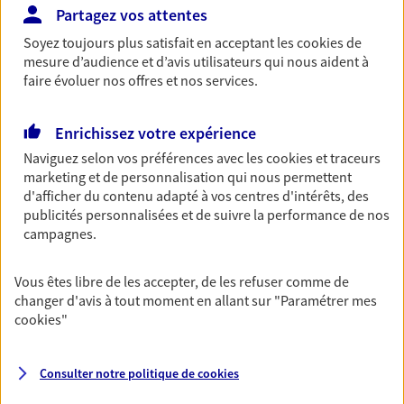
Découvrir l'offre Retraite
Partagez vos attentes
NOUS CONTACTER
Soyez toujours plus satisfait en acceptant les
cookies
de
mesure d’audience et d’avis utilisateurs qui nous aident à
faire évoluer nos offres et nos services.
Compte bancaire
Un compte bancaire qui vous accompagne au
Enrichissez votre expérience
quotidien, une appli intelligente à consulter au
Naviguez selon vos préférences avec les
cookies et traceurs
jour le jour.
marketing et de personnalisation qui nous permettent
d'afficher du contenu adapté à vos centres d'intérêts, des
Découvrir l'offre Compte bancaire
publicités personnalisées et de suivre la performance de nos
campagnes.
NOUS CONTACTER
Vous êtes libre de les accepter, de les refuser comme de
changer d'avis à tout moment en allant sur
"Paramétrer mes
VOIR TOUTES NOS OFFRES
cookies
"
Consulter notre politique de
cookies