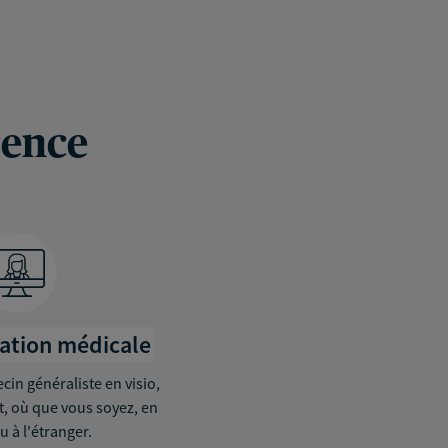
rence
tation médicale
in généraliste en visio,
it, où que vous soyez, en
u à l'étranger.