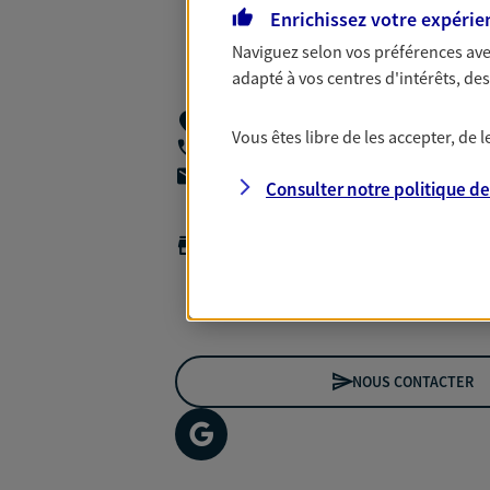
Enrichissez votre expérie
Naviguez selon vos préférences ave
adapté à vos centres d'intérêts, d
8 Rue Des Viviers Du Clos,
59230 Saint
Vous êtes libre de les accepter, de
06 73 32 79 11
agencea2p.marine.blondeau@axa.fr
Consulter notre politique d
Horaires :
Fermé
Ouvre à 14:00
*Horaires sur rendez-vous
NOUS CONTACTER