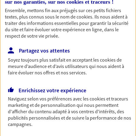
sur nos garanties, sur nos
cookies et traceurs
!
Comme vous, nous sommes des indépendants. Nous
bâtissons ensemble des solutions cohérentes pour
Ensemble, mettons fin aux préjugés sur ces petits fichiers
protéger votre activité, vos collaborateurs... mais aussi
textes, plus connus sous le nom de
cookies
. Ils nous aident à
traiter des informations essentielles pour garantir la sécurité
vous-même et votre famille.
du site et faire évoluer votre expérience en ligne, dans le
respect de votre vie privée.
Accompagner vos projets de
Partagez vos attentes
vie
Soyez toujours plus satisfait en acceptant les
cookies
de
Achat immobilier, installation, départ à la retraite…
mesure d’audience et d’avis utilisateurs qui nous aident à
Autant de moments de vie qui nécessitent des solutions
faire évoluer nos offres et nos services.
d'assurance et d'épargne. Recevez un conseil d'expert
cohérent avec vos besoins
Enrichissez votre expérience
Naviguez selon vos préférences avec les
cookies et traceurs
Vous aider à constituer une
marketing et de personnalisation qui nous permettent
d'afficher du contenu adapté à vos centres d'intérêts, des
épargne
publicités personnalisées et de suivre la performance de nos
De nombreuses solutions s'offrent à vous pour faire
campagnes.
fructifier votre épargne. Laquelle correspond à vos
objectifs ? Rien ne remplace les conseils d'un expert :