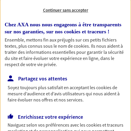
Continuer sans accepter
Habitation
Votre logement est unique, comme vous. Le
Chez AXA nous nous engageons à être transparents
contrat Ma Maison assure votre sérénité en
sur nos garanties, sur nos
cookies et traceurs
!
protégeant ce qui vous tient à coeur.
Ensemble, mettons fin aux préjugés sur ces petits fichiers
Découvrir l'offre Habitation
textes, plus connus sous le nom de
cookies
. Ils nous aident à
traiter des informations essentielles pour garantir la sécurité
OBTENIR UN TARIF EN LIGNE
du site et faire évoluer votre expérience en ligne, dans le
respect de votre vie privée.
Garantie Accidents de la Vie
Partagez vos attentes
Bricoleuse, féru de jardinage, pâtissier en herbe
Soyez toujours plus satisfait en acceptant les
cookies
de
ou grande lectrice… personne n'est à l'abri d'un
mesure d’audience et d’avis utilisateurs qui nous aident à
accident du quotidien. Avec Ma Protection
faire évoluer nos offres et nos services.
Accident, protégez votre qualité de vie et vos
revenus.
Enrichissez votre expérience
Découvrir l'offre Garantie Accidents de la Vie
Naviguez selon vos préférences avec les
cookies et traceurs