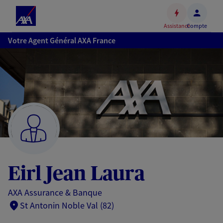
Espace
client
Assistance
Compte
Accéder
Votre Agent Général AXA France
au
contenu
principal
Accéder
au
pied
de
page
Eirl Jean Laura
AXA Assurance & Banque
St Antonin Noble Val (82)