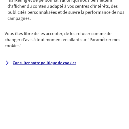
marketing et de personnalisation qui nous permettent
OBTENIR UN TARIF EN LIGNE
d'afficher du contenu adapté à vos centres d'intérêts, des
publicités personnalisées et de suivre la performance de nos
campagnes.
Multirisque Entreprise
Gagnez en simplicité et en sérénité avec votre
Vous êtes libre de les accepter, de les refuser comme de
assurance multirisque entreprise. Un contrat
changer d'avis à tout moment en allant sur
"Paramétrer mes
unique pour protéger vos locaux, matériels pro,
cookies
"
équipements et stocks… sans oublier votre
responsabilité civile.
Consulter notre politique de
cookies
Découvrir l'offre Multirisque Entreprise
DEMANDER UN DEVIS
VOIR TOUTES NOS OFFRES