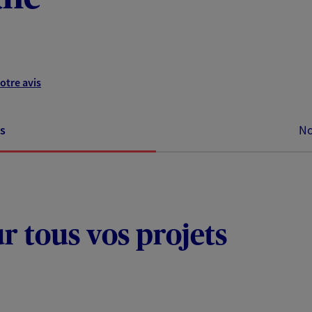
otre avis
s
No
ur tous vos projets