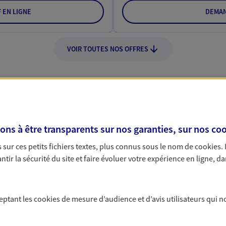
F EN LIGNE
DEMAN
VOIR TOUTES NOS OFFRES
s à être transparents sur nos garanties, sur nos
coo
Nos expertises
sur ces petits fichiers textes, plus connus sous le nom de
cookies
.
tir la sécurité du site et faire évoluer votre expérience en ligne, da
dans la durée et la
Accompagner l
ceptant les
cookies
de mesure d’audience et d’avis utilisateurs qui n
entreprises
rojets de vie tout au long de
Comme vous, nous s