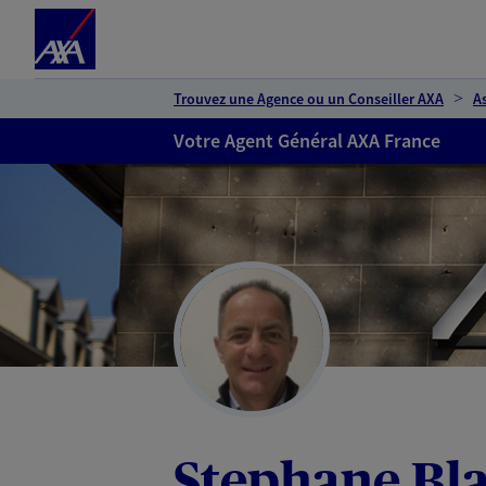
Espace client
Accéder au contenu principal
Accéder au pied de page
Trouvez une Agence ou un Conseiller AXA
A
Votre Agent Général AXA France
Stephane Bl