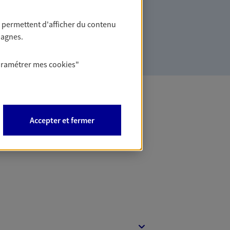
des solutions cohérentes pour protéger
ollaborateurs... mais aussi vous-même et
 permettent d'afficher du contenu
pagnes.
aramétrer mes
cookies
"
 Banque
Accepter et fermer