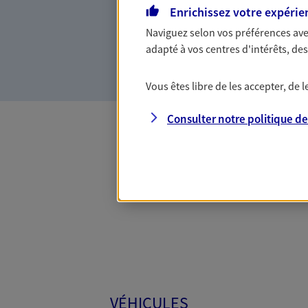
Enrichissez votre expérie
votre vie, c'est ainsi que no
la confiance et la proximité.
Naviguez selon vos préférences ave
connaître que nous proposon
adapté à vos centres d'intérêts, d
Vous êtes libre de les accepter, de
Consulter notre politique d
Toutes
VÉHICULES