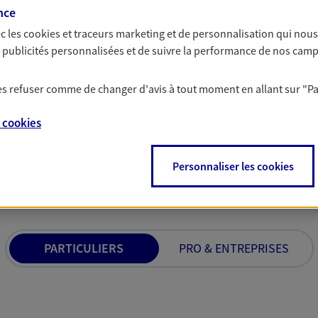
nce
us concevons notre métier : dans
bâtissons ensemble 
 C'est en apprenant à vous
votre activité, vos c
c les
cookies et traceurs
marketing et de personnalisation qui nous
s de meilleures solutions.
votre famille.
es publicités personnalisées et de suivre la performance de nos cam
 les refuser comme de changer d'avis à tout moment en allant sur
"P
e
cookies
 nos offres Assurance &
Personnaliser les cookies
PARTICULIERS
PRO & ENTREPRISES