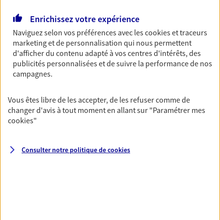
Découvrir l'offre Garantie Accidents de la Vie
Enrichissez votre expérience
OBTENIR UN TARIF EN LIGNE
Naviguez selon vos préférences avec les
cookies et traceurs
marketing et de personnalisation qui nous permettent
d'afficher du contenu adapté à vos centres d'intérêts, des
Multirisque Entreprise
publicités personnalisées et de suivre la performance de nos
Gagnez en simplicité et en sérénité avec votre
campagnes.
assurance multirisque entreprise. Un contrat
unique pour protéger vos locaux, matériels pro,
Vous êtes libre de les accepter, de les refuser comme de
équipements et stocks… sans oublier votre
changer d'avis à tout moment en allant sur
"Paramétrer mes
responsabilité civile.
cookies
"
Découvrir l'offre Multirisque Entreprise
Consulter notre politique de
cookies
DEMANDER UN DEVIS
VOIR TOUTES NOS OFFRES