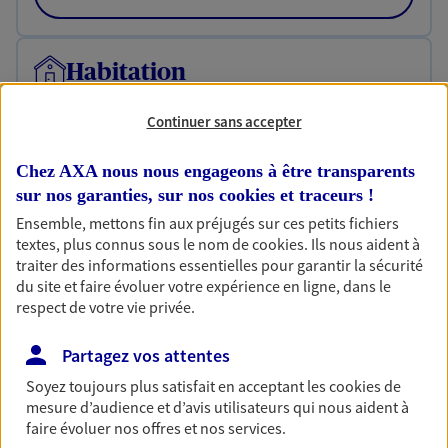
Habitation
Votre logement est unique, comme vous. Le
contrat Ma Maison assure votre sérénité en
Continuer sans accepter
protégeant ce qui vous tient à coeur.
Chez AXA nous nous engageons à être transparents
Découvrir l'offre Habitation
sur nos garanties, sur nos
cookies et traceurs
!
OBTENIR UN TARIF EN LIGNE
Ensemble, mettons fin aux préjugés sur ces petits fichiers
textes, plus connus sous le nom de
cookies
. Ils nous aident à
traiter des informations essentielles pour garantir la sécurité
du site et faire évoluer votre expérience en ligne, dans le
Garantie Accidents de la Vie
respect de votre vie privée.
Bricoleuse, féru de jardinage, pâtissier en herbe
ou grande lectrice… personne n'est à l'abri d'un
Partagez vos attentes
accident du quotidien. Avec Ma Protection
Soyez toujours plus satisfait en acceptant les
cookies
de
Accident, protégez votre qualité de vie et vos
mesure d’audience et d’avis utilisateurs qui nous aident à
revenus.
faire évoluer nos offres et nos services.