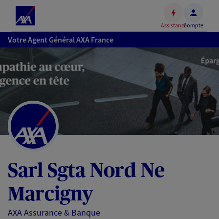
Espace
client
Assistance
Compte
Accéder
Votre Agent Général AXA France
au
contenu
principal
Accéder
au
pied
de
page
Sarl Sgta Nord Ne
Marcigny
AXA Assurance & Banque