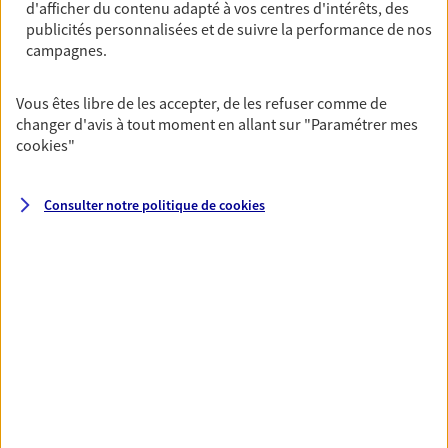
d'afficher du contenu adapté à vos centres d'intérêts, des
Découvrir l'offre Garantie Accidents de la Vie
publicités personnalisées et de suivre la performance de nos
campagnes.
OBTENIR UN TARIF EN LIGNE
Vous êtes libre de les accepter, de les refuser comme de
changer d'avis à tout moment en allant sur
"Paramétrer mes
Multirisque Entreprise
cookies
"
Gagnez en simplicité et en sérénité avec votre
assurance multirisque entreprise. Un contrat
unique pour protéger vos locaux, matériels pro,
Consulter notre politique de
cookies
équipements et stocks… sans oublier votre
responsabilité civile.
Découvrir l'offre Multirisque Entreprise
DEMANDER UN DEVIS
VOIR TOUTES NOS OFFRES