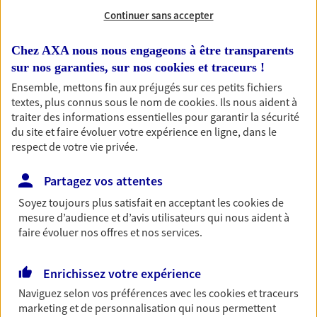
OBTENIR UN TARIF EN LIGNE
Continuer sans accepter
Chez AXA nous nous engageons à être transparents
Habitation
sur nos garanties, sur nos
cookies et traceurs
!
Votre logement est unique, comme vous. Le
Ensemble, mettons fin aux préjugés sur ces petits fichiers
contrat Ma Maison assure votre sérénité en
textes, plus connus sous le nom de
cookies
. Ils nous aident à
protégeant ce qui vous tient à coeur.
traiter des informations essentielles pour garantir la sécurité
du site et faire évoluer votre expérience en ligne, dans le
Découvrir l'offre Habitation
respect de votre vie privée.
OBTENIR UN TARIF EN LIGNE
Partagez vos attentes
Soyez toujours plus satisfait en acceptant les
cookies
de
mesure d’audience et d’avis utilisateurs qui nous aident à
Garantie Accidents de la Vie
faire évoluer nos offres et nos services.
Bricoleuse, féru de jardinage, pâtissier en herbe
ou grande lectrice… personne n'est à l'abri d'un
accident du quotidien. Avec Ma Protection
Enrichissez votre expérience
Accident, protégez votre qualité de vie et vos
Naviguez selon vos préférences avec les
cookies et traceurs
revenus.
marketing et de personnalisation qui nous permettent