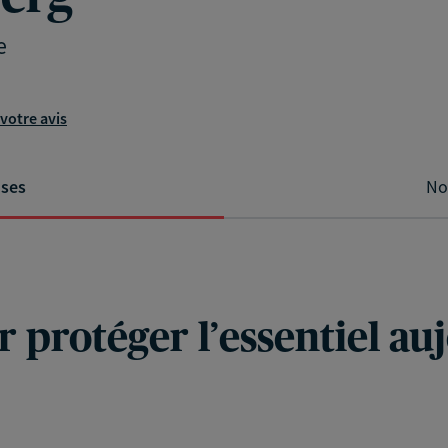
e
votre avis
ises
No
r protéger l’essentiel au