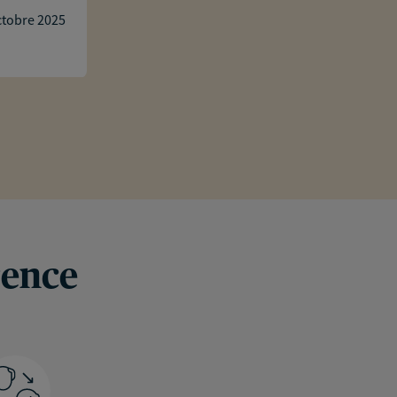
Emma nuelle
ctobre 2025
Le service rendu par Mr Padeberg a été
exactement à mon besoin.
Réponse de l'agence
Bonjour Emma,
Je vous remercie pour votre message. 
vos besoins et notre réactivité sont e
manière optimale.
A bientôt.
rence