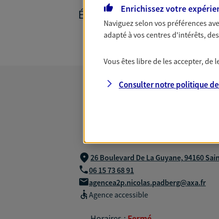
Enrichissez votre expérie
ÉPARGNE ET RETRAITE
Naviguez selon vos préférences ave
adapté à vos centres d'intérêts, d
Vous êtes libre de les accepter, de
Consulter notre politique d
26 Boulevard De La Guyane,
94160 Sai
06 15 73 68 91
agencea2p.nicolas.padberg@axa.fr
Agence accessible
Horaires :
Fermé