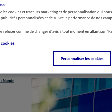
nce
c les
cookies et traceurs
marketing et de personnalisation qui nous
es publicités personnalisées et de suivre la performance de nos cam
 les refuser comme de changer d'avis à tout moment en allant sur
"P
e
cookies
Nous rencontrer
Personnaliser les cookies
nt Mande