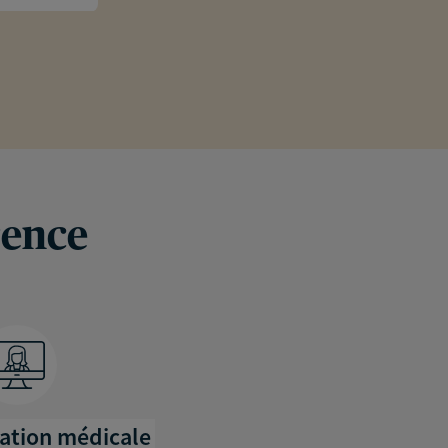
recommande.
rence
tation médicale