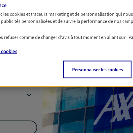
nce
Nous rencontrer
c les
cookies et traceurs
marketing et de personnalisation qui nous
es publicités personnalisées et de suivre la performance de nos cam
 les refuser comme de changer d'avis à tout moment en allant sur
"P
 Du Perigord,
e
cookies
Personnaliser les cookies