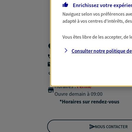
Enrichissez votre expérie
Naviguez selon vos préférences ave
adapté à vos centres d'intérêts, d
Vous êtes libre de les accepter, de
1 Place D Activites De Lauduc 1 Avenue
33370 Pompignac
Consulter notre politique d
06 66 37 10 70
agencea2p.damien.cortijo@axa.fr
Agence accessible
Horaires :
Fermé
Ouvre demain à 09:00
*Horaires sur rendez-vous
NOUS CONTACTER