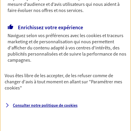
Découvrir l'offre Garantie Accidents de la Vie
mesure d’audience et d’avis utilisateurs qui nous aident à
faire évoluer nos offres et nos services.
OBTENIR UN TARIF EN LIGNE
Enrichissez votre expérience
Multirisque Entreprise
Naviguez selon vos préférences avec les
cookies et traceurs
marketing et de personnalisation qui nous permettent
Gagnez en simplicité et en sérénité avec votre
d'afficher du contenu adapté à vos centres d'intérêts, des
assurance multirisque entreprise. Un contrat
publicités personnalisées et de suivre la performance de nos
unique pour protéger vos locaux, matériels pro,
campagnes.
équipements et stocks… sans oublier votre
responsabilité civile.
Vous êtes libre de les accepter, de les refuser comme de
Découvrir l'offre Multirisque Entreprise
changer d'avis à tout moment en allant sur
"Paramétrer mes
cookies
"
DEMANDER UN DEVIS
Consulter notre politique de
cookies
VOIR TOUTES NOS OFFRES