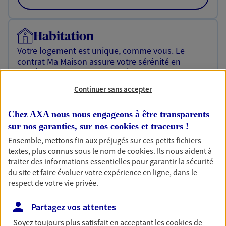
Habitation
Votre logement est unique, comme vous. Le
contrat Ma Maison assure votre sérénité en
protégeant ce qui vous tient à coeur.
Continuer sans accepter
Découvrir l'offre Habitation
OBTENIR UN TARIF EN LIGNE
Chez AXA nous nous engageons à être transparents
sur nos garanties, sur nos
cookies et traceurs
!
Ensemble, mettons fin aux préjugés sur ces petits fichiers
Garantie Accidents de la Vie
textes, plus connus sous le nom de
cookies
. Ils nous aident à
traiter des informations essentielles pour garantir la sécurité
Bricoleuse, féru de jardinage, pâtissier en herbe
du site et faire évoluer votre expérience en ligne, dans le
ou grande lectrice… personne n'est à l'abri d'un
respect de votre vie privée.
accident du quotidien. Avec Ma Protection
Accident, protégez votre qualité de vie et vos
revenus.
Partagez vos attentes
Soyez toujours plus satisfait en acceptant les
cookies
de