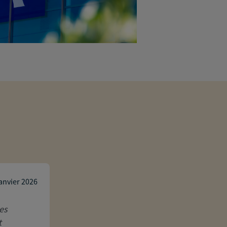
Peggy berber
janvier 2026
des
Depuis notre rencontre il y a 4 ans 
t
mieux dans chacune de nos démandes 