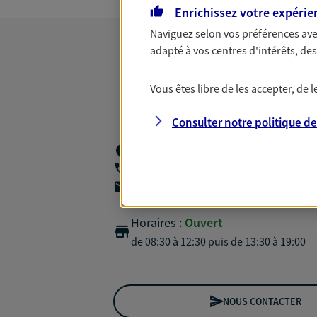
Enrichissez votre expérie
Naviguez selon vos préférences ave
adapté à vos centres d'intérêts, d
Vous êtes libre de les accepter, de
Consulter notre politique d
19 Rue Victorine,
02220 Bazoches Et Sa
06 45 69 52 64
agencea2p.sebastien.mercier@axa.fr
Horaires :
Ouvert
de 08:30 à 12:30
puis de 13:30 à 19:00
NOUS CONTACTER