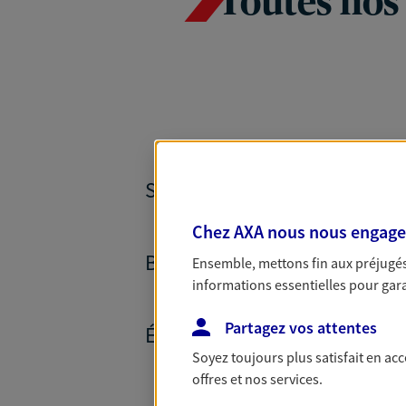
Toutes nos
SANTÉ ET PRÉVOYANCE
Chez AXA nous nous engageon
BANQUE ET CRÉDITS
Ensemble, mettons fin aux préjugés 
informations essentielles pour garan
Partagez vos attentes
ÉPARGNE ET RETRAITE
Soyez toujours plus satisfait en ac
offres et nos services.