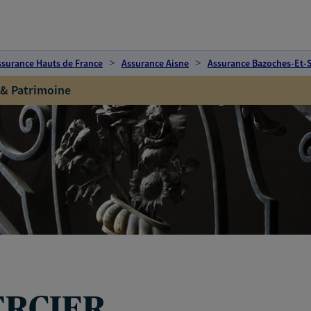
ssurance Hauts de France
Assurance Aisne
Assurance Bazoches-Et-
 & Patrimoine
ERCIER