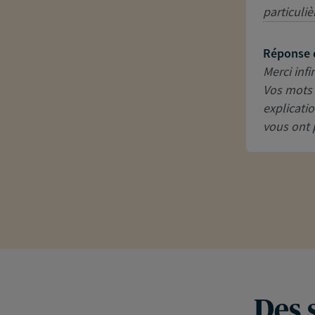
particuli
Réponse 
Merci infi
Vos mots 
explicati
vous ont p
Des 