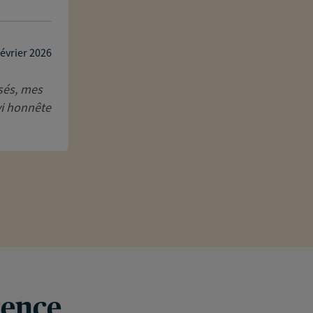
Seul regret ne pas l’avoir connu plus tô
Je recommande vivement cette perso
février 2026
Réponse de l'agence
sés, mes
Chers clients,
vi honnête
Un immense merci pour ce retour si cha
profondément de savoir que notre coll
satisfaction et sérénité. Votre regret d
plus beau...
Lire la suite
rence