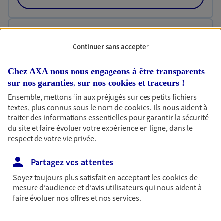
Habitation
Continuer sans accepter
Votre logement est unique, comme vous. Le
contrat Ma Maison assure votre sérénité en
protégeant ce qui vous tient à coeur.
Chez AXA nous nous engageons à être transparents
sur nos garanties, sur nos
cookies et traceurs
!
Découvrir l'offre Habitation
Ensemble, mettons fin aux préjugés sur ces petits fichiers
textes, plus connus sous le nom de
cookies
. Ils nous aident à
OBTENIR UN TARIF EN LIGNE
traiter des informations essentielles pour garantir la sécurité
du site et faire évoluer votre expérience en ligne, dans le
respect de votre vie privée.
Garantie Accidents de la Vie
Bricoleuse, féru de jardinage, pâtissier en herbe
Partagez vos attentes
ou grande lectrice… personne n'est à l'abri d'un
Soyez toujours plus satisfait en acceptant les
cookies
de
accident du quotidien. Avec Ma Protection
mesure d’audience et d’avis utilisateurs qui nous aident à
Accident, protégez votre qualité de vie et vos
faire évoluer nos offres et nos services.
revenus.