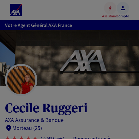
Espace
client
Assistance
Compte
Accéder
Votre Agent Général AXA France
au
contenu
principal
Accéder
au
pied
de
page
Cecile Ruggeri
AXA Assurance & Banque
Morteau (25)
Donnez votre avis
4,9
(458 avis)