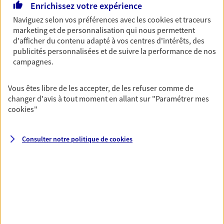
Découvrir l'offre Garantie Accidents de la Vie
Enrichissez votre expérience
Naviguez selon vos préférences avec les
cookies et traceurs
OBTENIR UN TARIF EN LIGNE
marketing et de personnalisation qui nous permettent
d'afficher du contenu adapté à vos centres d'intérêts, des
publicités personnalisées et de suivre la performance de nos
Multirisque Entreprise
campagnes.
Gagnez en simplicité et en sérénité avec votre
assurance multirisque entreprise. Un contrat
Vous êtes libre de les accepter, de les refuser comme de
unique pour protéger vos locaux, matériels pro,
changer d'avis à tout moment en allant sur
"Paramétrer mes
équipements et stocks… sans oublier votre
cookies
"
responsabilité civile.
Découvrir l'offre Multirisque Entreprise
Consulter notre politique de
cookies
DEMANDER UN DEVIS
VOIR TOUTES NOS OFFRES