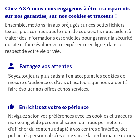
professionnels et les
Chez AXA nous nous engageons à être transparents
entreprises
sur nos garanties, sur nos
cookies et traceurs
!
Comme vous, nous sommes des indépendants. Nous
Ensemble, mettons fin aux préjugés sur ces petits fichiers
textes, plus connus sous le nom de
cookies
. Ils nous aident à
bâtissons ensemble des solutions cohérentes pour
traiter des informations essentielles pour garantir la sécurité
protéger votre activité, vos collaborateurs... mais aussi
du site et faire évoluer votre expérience en ligne, dans le
vous-même et votre famille.
respect de votre vie privée.
Partagez vos attentes
Accompagner vos projets de
Soyez toujours plus satisfait en acceptant les
cookies
de
vie
mesure d’audience et d’avis utilisateurs qui nous aident à
Achat immobilier, installation, départ à la retraite…
faire évoluer nos offres et nos services.
Autant de moments de vie qui nécessitent des solutions
d'assurance et d'épargne. Recevez un conseil d'expert
Enrichissez votre expérience
cohérent avec vos besoins
Naviguez selon vos préférences avec les
cookies et traceurs
marketing et de personnalisation qui nous permettent
Vous aider à constituer une
d'afficher du contenu adapté à vos centres d'intérêts, des
publicités personnalisées et de suivre la performance de nos
épargne