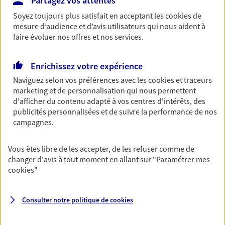
Partagez vos attentes
Découvrir l'offre Garantie Accidents de la Vie
Soyez toujours plus satisfait en acceptant les
cookies
de
OBTENIR UN TARIF EN LIGNE
mesure d’audience et d’avis utilisateurs qui nous aident à
faire évoluer nos offres et nos services.
Multirisque Entreprise
Enrichissez votre expérience
Gagnez en simplicité et en sérénité avec votre
Naviguez selon vos préférences avec les
cookies et traceurs
assurance multirisque entreprise. Un contrat
marketing et de personnalisation qui nous permettent
unique pour protéger vos locaux, matériels pro,
d'afficher du contenu adapté à vos centres d'intérêts, des
équipements et stocks… sans oublier votre
publicités personnalisées et de suivre la performance de nos
responsabilité civile.
campagnes.
Découvrir l'offre Multirisque Entreprise
Vous êtes libre de les accepter, de les refuser comme de
DEMANDER UN DEVIS
changer d'avis à tout moment en allant sur
"Paramétrer mes
cookies
"
VOIR TOUTES NOS OFFRES
Consulter notre politique de
cookies