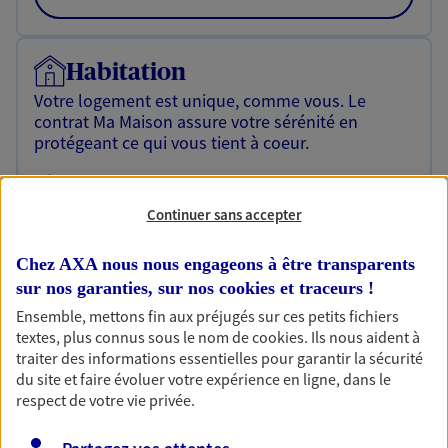
Habitation
Votre logement est unique, comme vous. Le
contrat Ma Maison assure votre sérénité en
protégeant ce qui vous tient à coeur.
Découvrir l'offre Habitation
Continuer sans accepter
OBTENIR UN TARIF EN LIGNE
Chez AXA nous nous engageons à être transparents
sur nos garanties, sur nos
cookies et traceurs
!
Garantie Accidents de la Vie
Ensemble, mettons fin aux préjugés sur ces petits fichiers
Bricoleuse, féru de jardinage, pâtissier en herbe
textes, plus connus sous le nom de
cookies
. Ils nous aident à
ou grande lectrice… personne n'est à l'abri d'un
traiter des informations essentielles pour garantir la sécurité
accident du quotidien. Avec Ma Protection
du site et faire évoluer votre expérience en ligne, dans le
Accident, protégez votre qualité de vie et vos
respect de votre vie privée.
revenus.