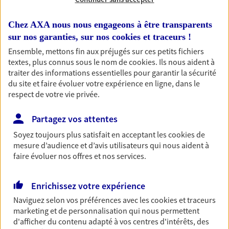
OBTENIR UN TARIF EN LIGNE
Chez AXA nous nous engageons à être transparents
sur nos garanties, sur nos
cookies et traceurs
!
Habitation
Ensemble, mettons fin aux préjugés sur ces petits fichiers
Votre logement est unique, comme vous. Le
textes, plus connus sous le nom de
cookies
. Ils nous aident à
contrat Ma Maison assure votre sérénité en
traiter des informations essentielles pour garantir la sécurité
protégeant ce qui vous tient à coeur.
du site et faire évoluer votre expérience en ligne, dans le
respect de votre vie privée.
Découvrir l'offre Habitation
Partagez vos attentes
OBTENIR UN TARIF EN LIGNE
Soyez toujours plus satisfait en acceptant les
cookies
de
mesure d’audience et d’avis utilisateurs qui nous aident à
faire évoluer nos offres et nos services.
Garantie Accidents de la Vie
Bricoleuse, féru de jardinage, pâtissier en herbe
ou grande lectrice… personne n'est à l'abri d'un
Enrichissez votre expérience
accident du quotidien. Avec Ma Protection
Naviguez selon vos préférences avec les
cookies et traceurs
Accident, protégez votre qualité de vie et vos
marketing et de personnalisation qui nous permettent
revenus.
d'afficher du contenu adapté à vos centres d'intérêts, des