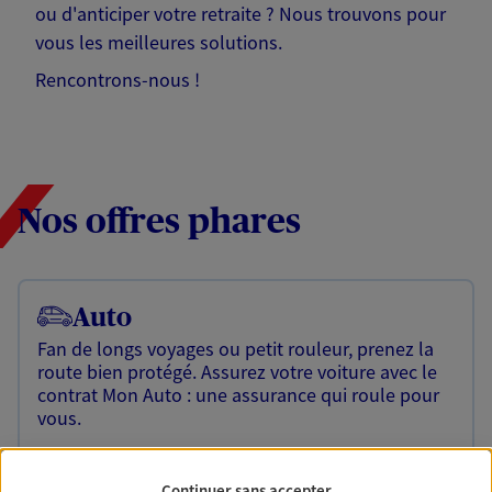
ou d'anticiper votre retraite ? Nous trouvons pour
vous les meilleures solutions.
Rencontrons-nous !
Nos offres phares
Auto
Fan de longs voyages ou petit rouleur, prenez la
route bien protégé. Assurez votre voiture avec le
contrat Mon Auto : une assurance qui roule pour
vous.
Découvrir l'offre Auto
Continuer sans accepter