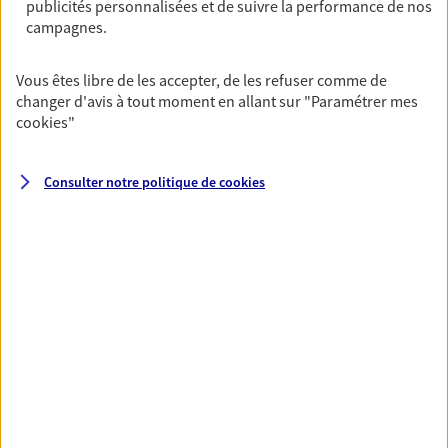
publicités personnalisées et de suivre la performance de nos
Découvrir l'offre Garantie Accidents de la Vie
campagnes.
OBTENIR UN TARIF EN LIGNE
Vous êtes libre de les accepter, de les refuser comme de
changer d'avis à tout moment en allant sur
"Paramétrer mes
cookies
"
Multirisque Entreprise
Gagnez en simplicité et en sérénité avec votre
assurance multirisque entreprise. Un contrat
Consulter notre politique de
cookies
unique pour protéger vos locaux, matériels pro,
équipements et stocks… sans oublier votre
responsabilité civile.
Découvrir l'offre Multirisque Entreprise
DEMANDER UN DEVIS
VOIR TOUTES NOS OFFRES