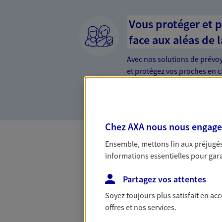
Vous protéger et 
face aux aléas de l
Avec nos solutions de prévo
et protégez vos proches en ca
d'incapacité ou de décès.
Chez AXA nous nous engageon
Ensemble, mettons fin aux préjugés 
informations essentielles pour garan
Les Mois Qui Co
Partagez vos attentes
Avec l'offre Les Mois Qui Comptent,
Soyez toujours plus satisfait en ac
êtes remboursé de 2, 3, 4 ou même 5 
offres et nos services.
la limite de 300 €. Offre soumise à 