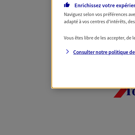
Enrichissez votre expérie
d'informations sur axa.fr
Naviguez selon vos préférences ave
adapté à vos centres d'intérêts, d
EN SAVOIR PLUS
Vous êtes libre de les accepter, de
Consulter notre politique d
T