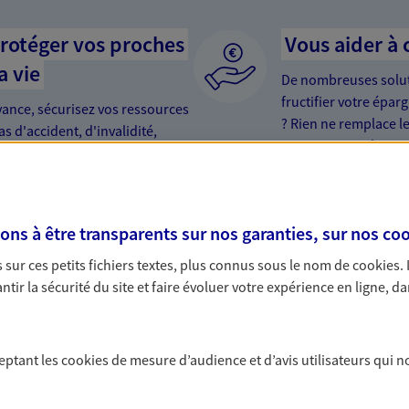
protéger vos proches
Vous aider à 
a vie
De nombreuses soluti
fructifier votre épar
yance, sécurisez vos ressources
? Rien ne remplace le
s d'accident, d'invalidité,
PER… Faisons le poi
s à être transparents sur nos garanties, sur nos
coo
sur ces petits fichiers textes, plus connus sous le nom de
cookies
.
tir la sécurité du site et faire évoluer votre expérience en ligne, da
mptent
 lorsque vous souscrivez 2, 3, 4 ou même 5 contrats, vous
ceptant les
cookies
de mesure d’audience et d’avis utilisateurs qui n
mois de cotisations sur votre contrat le plus cher, dans
conditions. Contactez notre Agence, ou retrouvez plus