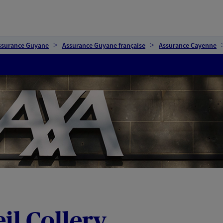
ssurance Guyane
Assurance Guyane française
Assurance Cayenne
il Collery