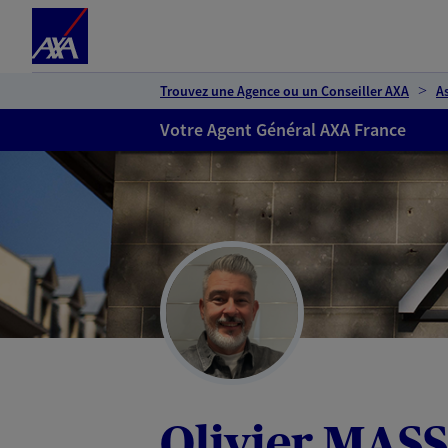
Espace client
Accéder au contenu principal
Accéder au pied de page
Trouvez une Agence ou un Conseiller AXA
A
Votre Agent Général AXA France
Olivier MAS