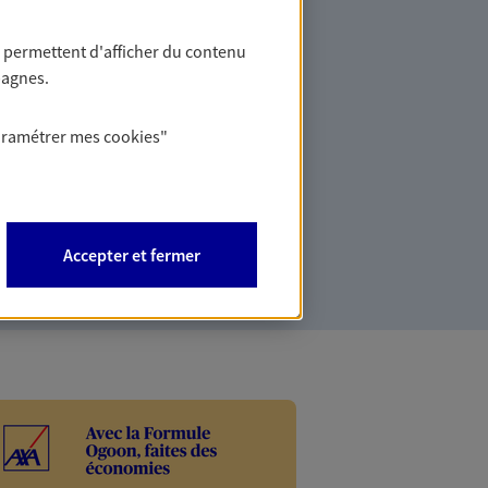
ant, fonctionnaire, retraité… Nous
our vous proposer une solution de
 permettent d'afficher du contenu
 qui répond à vos besoins et à votre
pagnes.
aramétrer mes
cookies
"
Accepter et fermer
Mobilité