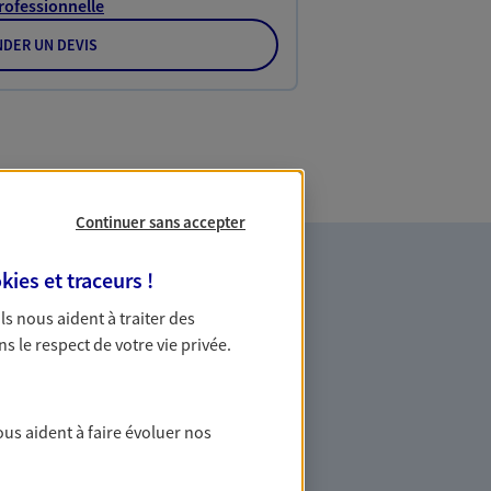
Professionnelle
DER UN DEVIS
Continuer sans accepter
kies et traceurs
!
 Ils nous aident à traiter des
ns le respect de votre vie privée.
 solutions de
ous aident à faire évoluer nos
ire santé