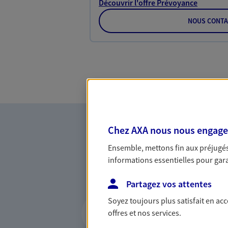
Découvrir l'offre Prévoyance
NOUS CONTA
Chez AXA nous nous engageon
Ensemble, mettons fin aux préjugés 
informations essentielles pour garan
Partagez vos attentes
Accompagner les p
Soyez toujours plus satisfait en ac
offres et nos services.
entreprises