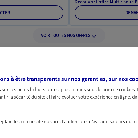
Découvrir l'offre Multirisque 
CTER
DEMAN
VOIR TOUTES NOS OFFRES
s à être transparents sur nos garanties, sur nos
coo
Nos expertises
sur ces petits fichiers textes, plus connus sous le nom de
cookies
.
tir la sécurité du site et faire évoluer votre expérience en ligne, da
rofessionnels et les
Proposer des
ceptant les
cookies
de mesure d’audience et d’avis utilisateurs qui n
complémenta