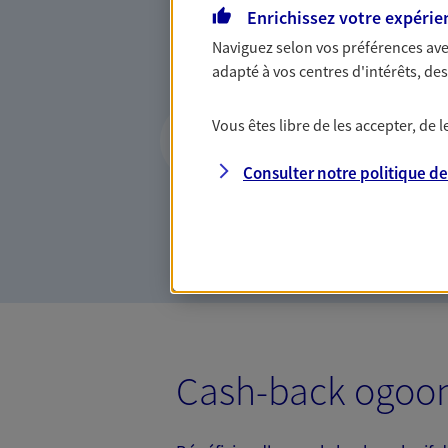
Enrichissez votre expérie
Comme vous, nous sommes 
bâtissons ensemble des solu
Naviguez selon vos préférences ave
votre activité, vos collabora
adapté à vos centres d'intérêts, d
votre famille.
Vous aider à const
Vous êtes libre de les accepter, de
De nombreuses solutions s'of
Consulter notre politique d
fructifier votre épargne. Laq
? Rien ne remplace les consei
PER, Livret… Faisons le poin
Cash-back ogoo