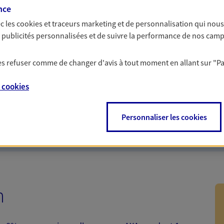
nce
des indépendants. Nous
Que vous soyez étudi
tions cohérentes pour protéger
vous accompagnons p
c les
cookies et traceurs
marketing et de personnalisation qui nous
teurs... mais aussi vous-même et
complémentaire santé
es publicités personnalisées et de suivre la performance de nos cam
budget.
ituer une épargne
 les refuser comme de changer d'avis à tout moment en allant sur
"P
frent à vous pour faire
e
cookies
uelle correspond à vos objectifs
ls d'un expert : Assurance vie,
t ensemble !
Personnaliser les cookies
n