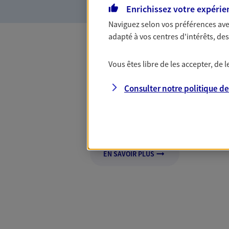
Enrichissez votre expérie
Naviguez selon vos préférences ave
adapté à vos centres d'intérêts, d
Cash-back ogoo
Vous êtes libre de les accepter, de
Consulter notre politique d
Bénéficiez d'un cash-back exclusif
la Formule Ogoon. Offre soumise à c
d'informations sur axa.fr
EN SAVOIR PLUS