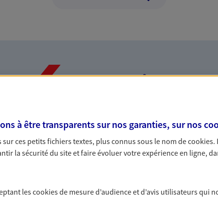
Nos expertises
s à être transparents sur nos garanties, sur nos
coo
dans la durée et la
Accompagner l
sur ces petits fichiers textes, plus connus sous le nom de
cookies
.
entreprises
tir la sécurité du site et faire évoluer votre expérience en ligne, da
rojets de vie tout au long de
Comme vous, nous s
us concevons notre métier : dans
bâtissons ensemble 
 C'est en apprenant à vous
votre activité, vos c
ceptant les
cookies
de mesure d’audience et d’avis utilisateurs qui n
s de meilleures solutions.
votre famille.