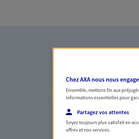
Chez AXA nous nous engageon
Vous accompagner 
Ensemble, mettons fin aux préjugés 
confiance
informations essentielles pour garan
Vous accompagner dans vos p
Partagez vos attentes
votre vie, c'est ainsi que no
la confiance et la proximité.
Soyez toujours plus satisfait en ac
connaître que nous proposon
offres et nos services.