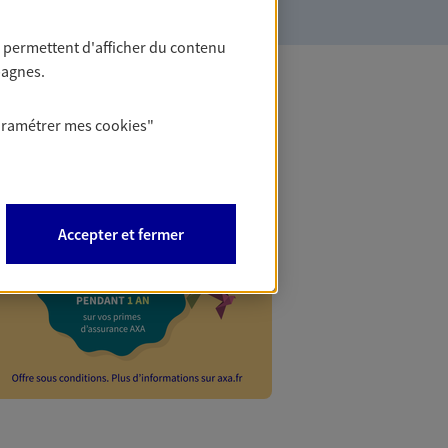
 permettent d'afficher du contenu
pagnes.
Les Mois
aramétrer mes
cookies
"
Avec l'offre Les Mo
êtes remboursé de 2
Accepter et fermer
la limite de 300 €.
d'informations sur 
EN SAVOIR PLUS