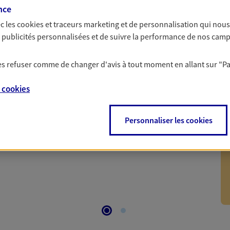
nce
c les
cookies et traceurs
marketing et de personnalisation qui nous
es publicités personnalisées et de suivre la performance de nos cam
n
 les refuser comme de changer d'avis à tout moment en allant sur
"P
e
cookies
 de 8% sur vos primes d'assurance AXA pendant 1 an avec
onditions. Contactez notre Agence, ou retrouvez plus
Personnaliser les cookies