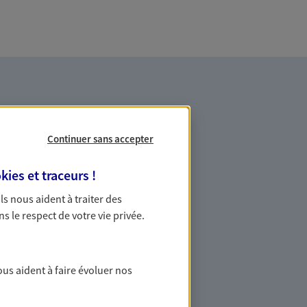
Continuer sans accepter
kies et traceurs
!
es professionnels et les
 Ils nous aident à traiter des
ns le respect de votre vie privée.
ommes des indépendants. Nous
des solutions cohérentes pour protéger
ollaborateurs... mais aussi vous-même et
ous aident à faire évoluer nos