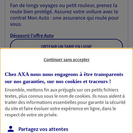
Fan de longs voyages ou petit rouleur, prenez la
route bien protégé. Assurez votre voiture avec le
contrat Mon Auto : une assurance qui roule pour
vous.
Découvrir l'offre Auto
OBTENIR UN TARIF EN LIGNE
Continuer sans accepter
Habitation
Chez AXA nous nous engageons à être transparents
Votre logement est unique, comme vous. Le
sur nos garanties, sur nos
cookies et traceurs
!
contrat Ma Maison assure votre sérénité en
Ensemble, mettons fin aux préjugés sur ces petits fichiers
protégeant ce qui vous tient à coeur.
textes, plus connus sous le nom de
cookies
. Ils nous aident à
traiter des informations essentielles pour garantir la sécurité
Découvrir l'offre Habitation
du site et faire évoluer votre expérience en ligne, dans le
OBTENIR UN TARIF EN LIGNE
respect de votre vie privée.
Partagez vos attentes