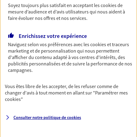
Garantie Accidents de la Vie
Soyez toujours plus satisfait en acceptant les
cookies
de
mesure d’audience et d’avis utilisateurs qui nous aident à
Bricoleuse, féru de jardinage, pâtissier en herbe
faire évoluer nos offres et nos services.
ou grande lectrice… personne n'est à l'abri d'un
accident du quotidien. Avec Ma Protection
Accident, protégez votre qualité de vie et vos
Enrichissez votre expérience
revenus.
Naviguez selon vos préférences avec les
cookies et traceurs
Découvrir l'offre Garantie Accidents de la Vie
marketing et de personnalisation qui nous permettent
d'afficher du contenu adapté à vos centres d'intérêts, des
OBTENIR UN TARIF EN LIGNE
publicités personnalisées et de suivre la performance de nos
campagnes.
Multirisque Entreprise
Vous êtes libre de les accepter, de les refuser comme de
changer d'avis à tout moment en allant sur
"Paramétrer mes
Gagnez en simplicité et en sérénité avec votre
cookies
"
assurance multirisque entreprise. Un contrat
unique pour protéger vos locaux, matériels pro,
équipements et stocks… sans oublier votre
Consulter notre politique de
cookies
responsabilité civile.
Découvrir l'offre Multirisque Entreprise