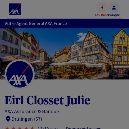
Espace
client
Assistance
Compte
Accéder
Votre Agent Général AXA France
au
contenu
principal
Accéder
au
pied
de
page
Eirl Closset Julie
AXA Assurance & Banque
Drulingen (67)
Donnez votre avis
4,5
(30 avis)