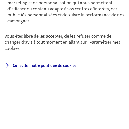
marketing et de personnalisation qui nous permettent
d'afficher du contenu adapté à vos centres d'intérêts, des
publicités personnalisées et de suivre la performance de nos
Toutes nos solutions
campagnes.
Prévoyance & Patrimoine
Vous êtes libre de les accepter, de les refuser comme de
changer d'avis à tout moment en allant sur
"Paramétrer mes
cookies
"
PARTICULIERS
PRO & ENTREPRISES
Consulter notre politique de
cookies
SANTÉ ET PRÉVOYANCE
BANQUE ET CRÉDITS
ÉPARGNE ET RETRAITE