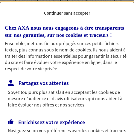
votre conjoint, vos enfants et vos proches en respectant
vos objectifs et en vous aidant à prendre les bonnes
Continuer sans accepter
décisions
Chez AXA nous nous engageons à être transparents
Vous protéger et protéger vos
sur nos garanties, sur nos
cookies et traceurs
!
Ensemble, mettons fin aux préjugés sur ces petits fichiers
proches face aux aléas de la vie
textes, plus connus sous le nom de
cookies
. Ils nous aident à
Avec nos solutions de prévoyance, sécurisez vos
traiter des informations essentielles pour garantir la sécurité
ressources et protégez vos proches en cas d'accident,
du site et faire évoluer votre expérience en ligne, dans le
d'invalidité, d'incapacité ou de décès.
respect de votre vie privée.
Partagez vos attentes
Optimiser la gestion de votre
Soyez toujours plus satisfait en acceptant les
cookies
de
patrimoine
mesure d’audience et d’avis utilisateurs qui nous aident à
Gérez et optimisez votre patrimoine avec nos solutions
faire évoluer nos offres et nos services.
pour diversifier vos placements et protéger vos actifs.
Enrichissez votre expérience
Naviguez selon vos préférences avec les
cookies et traceurs