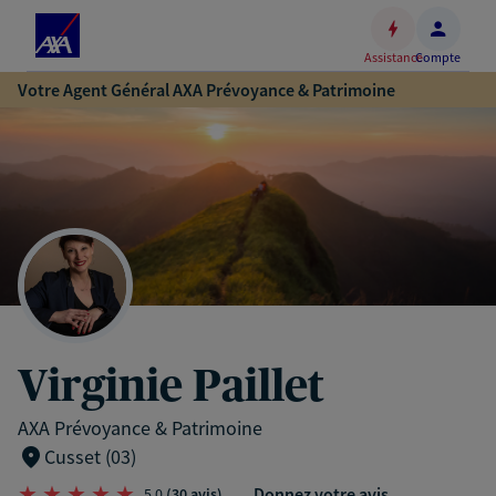
Espace
client
Assistance
Compte
Accéder
Votre Agent Général AXA Prévoyance & Patrimoine
au
contenu
principal
Accéder
au
pied
de
page
Virginie Paillet
AXA Prévoyance & Patrimoine
Cusset (03)
Donnez votre avis
5,0
(30 avis)