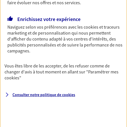
professionnels et les
faire évoluer nos offres et nos services.
entreprises
Enrichissez votre expérience
Comme vous, nous sommes des indépendants. Nous
bâtissons ensemble des solutions cohérentes pour
Naviguez selon vos préférences avec les
cookies et traceurs
protéger votre activité, vos collaborateurs... mais aussi
marketing et de personnalisation qui nous permettent
d'afficher du contenu adapté à vos centres d'intérêts, des
vous-même et votre famille.
publicités personnalisées et de suivre la performance de nos
campagnes.
Accompagner vos projets de
Vous êtes libre de les accepter, de les refuser comme de
vie
changer d'avis à tout moment en allant sur
"Paramétrer mes
Achat immobilier, installation, départ à la retraite…
cookies
"
Autant de moments de vie qui nécessitent des solutions
d'assurance et d'épargne. Recevez un conseil d'expert
cohérent avec vos besoins
Consulter notre politique de
cookies
Vous aider à constituer une
épargne