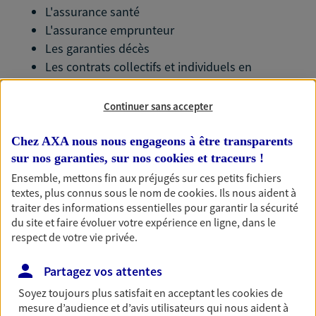
L'assurance santé
L'assurance emprunteur
Les garanties décès
Les contrats collectifs et individuels en
prévoyance, santé, retraite...
L'épargne salariale
Continuer sans accepter
Prenez le temps de vivre une expérience différente
Chez AXA nous nous engageons à être transparents
et envisageons ensemble votre avenir.
sur nos garanties, sur nos
cookies et traceurs
!
Ensemble, mettons fin aux préjugés sur ces petits fichiers
textes, plus connus sous le nom de
cookies
. Ils nous aident à
traiter des informations essentielles pour garantir la sécurité
du site et faire évoluer votre expérience en ligne, dans le
Nos expertises
respect de votre vie privée.
Partagez vos attentes
Soyez toujours plus satisfait en acceptant les
cookies
de
Accompagner les
mesure d’audience et d’avis utilisateurs qui nous aident à