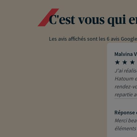
C'est vous qui 
Les avis affichés sont les 6 avis Googl
Malvina V
J'ai réali
Hatoum et
rendez-vo
repartie a
Réponse 
Merci beau
éléments 