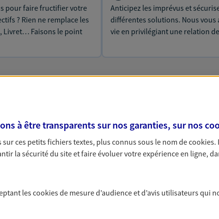
 pour faire fructifier votre
Anticipez les imprévus et sécuris
tifs ? Rien ne remplace les
différentes solutions. Nous vou
, Livret… Faisons le point
vie en privilégiant une relation d
s à être transparents sur nos garanties, sur nos
coo
 solutions Prévoyance &
sur ces petits fichiers textes, plus connus sous le nom de
cookies
.
tir la sécurité du site et faire évoluer votre expérience en ligne, da
PARTICULIERS
PRO & ENTREPRISES
ceptant les
cookies
de mesure d’audience et d’avis utilisateurs qui n