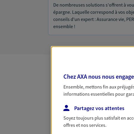
De nombreuses solutions s'offrent à vous
épargne. Laquelle correspond à vos objec
conseils d'un expert : Assurance vie, PER
ensemble !
Chez AXA nous nous engageon
Toutes nos
Ensemble, mettons fin aux préjugés 
informations essentielles pour garan
Partagez vos attentes
Soyez toujours plus satisfait en ac
offres et nos services.