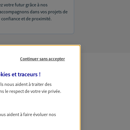
ez votre futur grâce à nos
s accompagnons dans vos projets de
e confiance et de proximité.
Continuer sans accepter
kies et traceurs
!
 Patrimoine
 Ils nous aident à traiter des
ns le respect de votre vie privée.
ous aident à faire évoluer nos