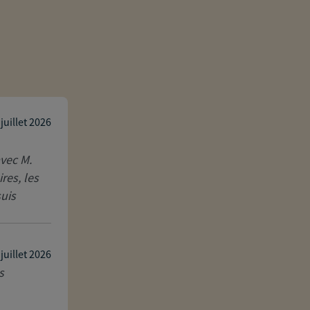
Julie Bonheur
 juillet 2026
avec M.
Jonathan est de très bon conseils, et t
res, les
globale de notre situation pour nous a
suis
notre intérêt et avec transparence. Tr
Réponse de l'agence
Merci Julie de ce retour, les sujets de 
 juillet 2026
s
vision globale de votre situation et de 