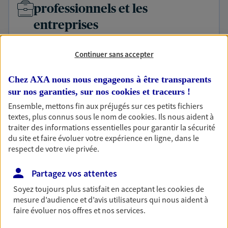
professionnels et les
entreprises
Comme vous, nous sommes des indépendants. Nous
bâtissons ensemble des solutions cohérentes pour
Continuer sans accepter
protéger votre activité, vos collaborateurs... mais aussi
vous-même et votre famille.
Chez AXA nous nous engageons à être transparents
sur nos garanties, sur nos
cookies et traceurs
!
Ensemble, mettons fin aux préjugés sur ces petits fichiers
Accompagner vos projets de
textes, plus connus sous le nom de
cookies
. Ils nous aident à
vie
traiter des informations essentielles pour garantir la sécurité
du site et faire évoluer votre expérience en ligne, dans le
Achat immobilier, installation, départ à la retraite…
respect de votre vie privée.
Autant de moments de vie qui nécessitent des solutions
d'assurance et d'épargne. Recevez un conseil d'expert
Partagez vos attentes
cohérent avec vos besoins
Soyez toujours plus satisfait en acceptant les
cookies
de
mesure d’audience et d’avis utilisateurs qui nous aident à
Vous aider à constituer une
faire évoluer nos offres et nos services.
épargne