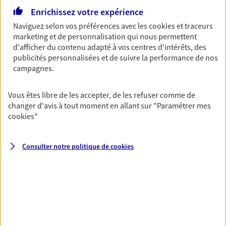
Enrichissez votre expérience
De nombreuses solutions s'offrent à vous pour faire
fructifier votre épargne. Laquelle correspond à vos
Naviguez selon vos préférences avec les
cookies et traceurs
objectifs ? Rien ne remplace les conseils d'un expert :
marketing et de personnalisation qui nous permettent
d'afficher du contenu adapté à vos centres d'intérêts, des
Assurance vie, PER, Livret… Faisons le point ensemble !
publicités personnalisées et de suivre la performance de nos
campagnes.
Préparer votre avenir
Vous êtes libre de les accepter, de les refuser comme de
Anticipez les imprévus et sécurisez votre futur grâce à
changer d'avis à tout moment en allant sur
"Paramétrer mes
nos différentes solutions. Nous vous accompagnons
cookies
"
dans vos projets de vie en privilégiant une relation de
confiance et de proximité.
Consulter notre politique de
cookies
Toutes nos solutions
Prévoyance & Patrimoine