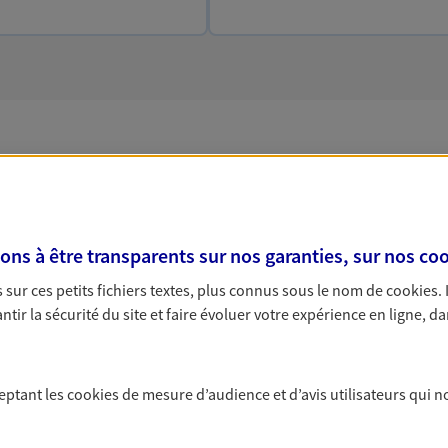
 solutions Prévoyance &
s à être transparents sur nos garanties, sur nos
coo
sur ces petits fichiers textes, plus connus sous le nom de
cookies
.
PARTICULIERS
PRO & ENTREPRISES
tir la sécurité du site et faire évoluer votre expérience en ligne, da
ceptant les
cookies
de mesure d’audience et d’avis utilisateurs qui n