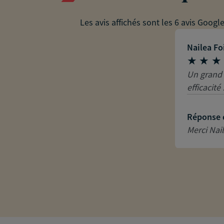
Les avis affichés sont les 6 avis Googl
Nailea Fo
Un grand
efficacité 
Réponse 
Merci Nail