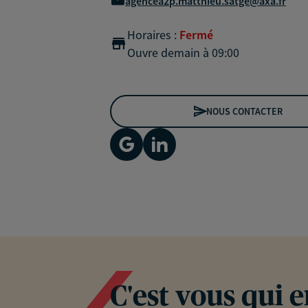
agencea2p.matthieu.satge@axa.fr
Horaires :
Fermé
Ouvre demain à 09:00
NOUS CONTACTER
C'est vous qui 