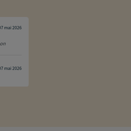
l aj
07 mai 2026
son
Je recommande vivement Matthieu Satg
accompagnement clair, efficace et pers
questions avec pédagogie et disponibil
plus clair dans mon projet d’assurance.
07 mai 2026
Réponse de l'agence
Merci pour ce beau retour d expérience