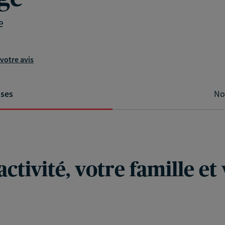
e
votre avis
ises
No
ctivité, votre famille et