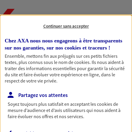
Nos expertises
Continuer sans accepter
Chez AXA nous nous engageons à être transparents
Accompagner les
sur nos garanties, sur nos
cookies et traceurs
!
professionnels et les
Ensemble, mettons fin aux préjugés sur ces petits fichiers
textes, plus connus sous le nom de
cookies
. Ils nous aident à
entreprises
traiter des informations essentielles pour garantir la sécurité
Comme vous, nous sommes des indépendants. Nous
du site et faire évoluer votre expérience en ligne, dans le
bâtissons ensemble des solutions cohérentes pour
respect de votre vie privée.
protéger votre activité, vos collaborateurs... mais aussi
vous-même et votre famille.
Partagez vos attentes
Soyez toujours plus satisfait en acceptant les
cookies
de
mesure d’audience et d’avis utilisateurs qui nous aident à
Accompagner vos projets de
faire évoluer nos offres et nos services.
vie
Achat immobilier, installation, départ à la retraite…