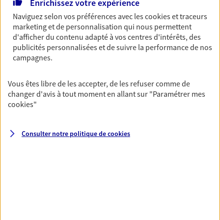
Enrichissez votre expérience
Autant de moments de vie qui nécessitent des solutions
Naviguez selon vos préférences avec les
cookies et traceurs
d'assurance et d'épargne. Recevez un conseil d'expert
marketing et de personnalisation qui nous permettent
cohérent avec vos besoins
d'afficher du contenu adapté à vos centres d'intérêts, des
publicités personnalisées et de suivre la performance de nos
campagnes.
Vous aider à constituer une
épargne
Vous êtes libre de les accepter, de les refuser comme de
De nombreuses solutions s'offrent à vous pour faire
changer d'avis à tout moment en allant sur
"Paramétrer mes
fructifier votre épargne. Laquelle correspond à vos
cookies
"
objectifs ? Rien ne remplace les conseils d'un expert :
Assurance vie, PER, Livret… Faisons le point ensemble !
Consulter notre politique de
cookies
Préparer votre avenir
Anticipez les imprévus et sécurisez votre futur grâce à
nos différentes solutions. Nous vous accompagnons
dans vos projets de vie en privilégiant une relation de
confiance et de proximité.