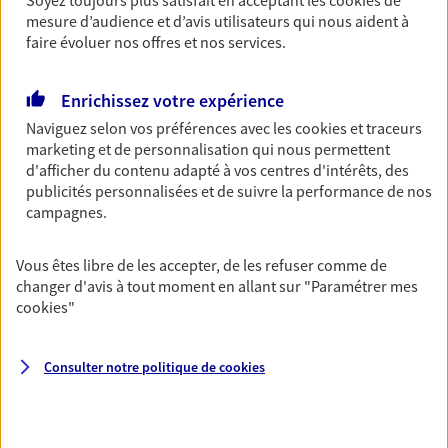
Découvrir l'offre Habitation
mesure d’audience et d’avis utilisateurs qui nous aident à
faire évoluer nos offres et nos services.
OBTENIR UN TARIF EN LIGNE
Enrichissez votre expérience
Naviguez selon vos préférences avec les
cookies et traceurs
Garantie Accidents de la Vie
marketing et de personnalisation qui nous permettent
Bricoleuse, féru de jardinage, pâtissier en herbe
d'afficher du contenu adapté à vos centres d'intérêts, des
ou grande lectrice… personne n'est à l'abri d'un
publicités personnalisées et de suivre la performance de nos
accident du quotidien. Avec Ma Protection
campagnes.
Accident, protégez votre qualité de vie et vos
revenus.
Vous êtes libre de les accepter, de les refuser comme de
changer d'avis à tout moment en allant sur
"Paramétrer mes
Découvrir l'offre Garantie Accidents de la Vie
cookies
"
OBTENIR UN TARIF EN LIGNE
Consulter notre politique de
cookies
Multirisque Entreprise
Gagnez en simplicité et en sérénité avec votre