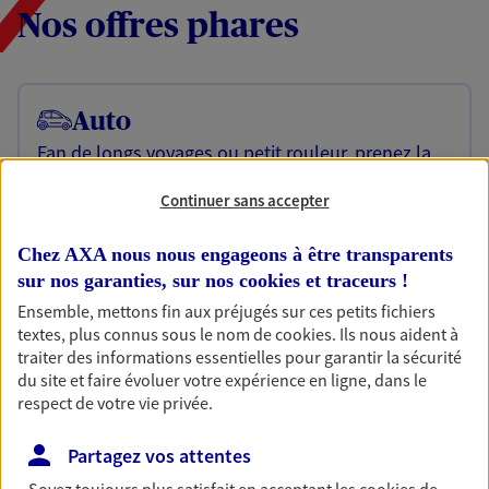
Nos offres phares
Auto
Fan de longs voyages ou petit rouleur, prenez la
route bien protégé. Assurez votre voiture avec le
contrat Mon Auto : une assurance qui roule pour
Continuer sans accepter
vous.
Chez AXA nous nous engageons à être transparents
Découvrir l'offre Auto
sur nos garanties, sur nos
cookies et traceurs
!
OBTENIR UN TARIF EN LIGNE
Ensemble, mettons fin aux préjugés sur ces petits fichiers
textes, plus connus sous le nom de
cookies
. Ils nous aident à
traiter des informations essentielles pour garantir la sécurité
du site et faire évoluer votre expérience en ligne, dans le
Habitation
respect de votre vie privée.
Votre logement est unique, comme vous. Le
contrat Ma Maison assure votre sérénité en
Partagez vos attentes
protégeant ce qui vous tient à coeur.
Soyez toujours plus satisfait en acceptant les
cookies
de