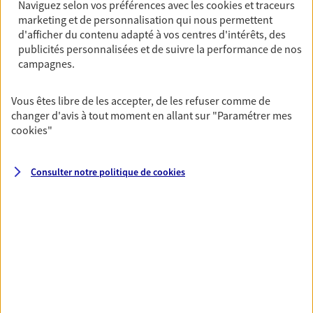
Naviguez selon vos préférences avec les
cookies et traceurs
Vous aider à constituer une
marketing et de personnalisation qui nous permettent
épargne
d'afficher du contenu adapté à vos centres d'intérêts, des
publicités personnalisées et de suivre la performance de nos
De nombreuses solutions s'offrent à vous pour faire
campagnes.
fructifier votre épargne. Laquelle correspond à vos
objectifs ? Rien ne remplace les conseils d'un expert :
Assurance vie, PER, Livret… Faisons le point ensemble !
Vous êtes libre de les accepter, de les refuser comme de
changer d'avis à tout moment en allant sur
"Paramétrer mes
cookies
"
Préparer votre avenir
Anticipez les imprévus et sécurisez votre futur grâce à
Consulter notre politique de
cookies
nos différentes solutions. Nous vous accompagnons
dans vos projets de vie en privilégiant une relation de
confiance et de proximité.