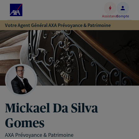
Espace
client
Assistance
Compte
Accéder
Votre Agent Général AXA Prévoyance & Patrimoine
au
contenu
principal
Accéder
au
pied
de
page
Mickael Da Silva
Gomes
AXA Prévoyance & Patrimoine