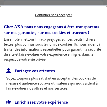
Accompagner les
Continuer sans accepter
professionnels et les
entreprises
Chez AXA nous nous engageons à être transparents
Comme vous, nous sommes des indépendants. Nous
sur nos garanties, sur nos
cookies et traceurs
!
bâtissons ensemble des solutions cohérentes pour
Ensemble, mettons fin aux préjugés sur ces petits fichiers
protéger votre activité, vos collaborateurs... mais aussi
textes, plus connus sous le nom de
cookies
. Ils nous aident à
vous-même et votre famille.
traiter des informations essentielles pour garantir la sécurité
du site et faire évoluer votre expérience en ligne, dans le
respect de votre vie privée.
Accompagner vos projets de
vie
Partagez vos attentes
Achat immobilier, installation, départ à la retraite…
Soyez toujours plus satisfait en acceptant les
cookies
de
Autant de moments de vie qui nécessitent des solutions
mesure d’audience et d’avis utilisateurs qui nous aident à
faire évoluer nos offres et nos services.
d'assurance et d'épargne. Recevez un conseil d'expert
cohérent avec vos besoins
Enrichissez votre expérience