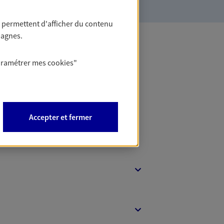
 permettent d'afficher du contenu
pagnes.
 Banque
aramétrer mes
cookies
"
Accepter et fermer