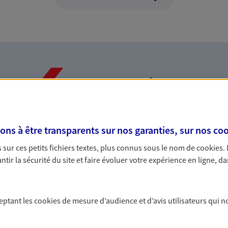
Nos expertises
s à être transparents sur nos garanties, sur nos
coo
dans la durée et la
Accompagner l
sur ces petits fichiers textes, plus connus sous le nom de
cookies
.
entreprises
tir la sécurité du site et faire évoluer votre expérience en ligne, da
rojets de vie tout au long de
Comme vous, nous s
us concevons notre métier : dans
bâtissons ensemble 
 C'est en apprenant à vous
votre activité, vos c
ceptant les
cookies
de mesure d’audience et d’avis utilisateurs qui n
s de meilleures solutions.
votre famille.