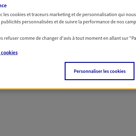
nce
c les
cookies et traceurs
marketing et de personnalisation qui nous
es publicités personnalisées et de suivre la performance de nos cam
 nos offres Assurance &
 les refuser comme de changer d'avis à tout moment en allant sur
"P
e
cookies
Personnaliser les cookies
PARTICULIERS
PRO & ENTREPRISES