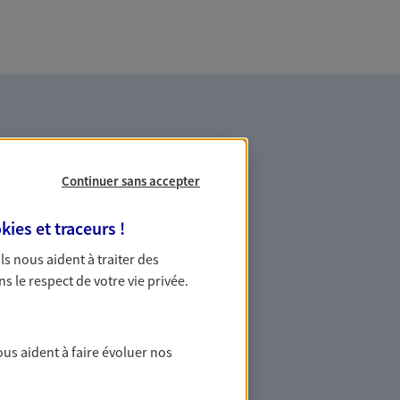
Continuer sans accepter
kies et traceurs
!
es professionnels et les
 Ils nous aident à traiter des
ns le respect de votre vie privée.
ommes des indépendants. Nous
des solutions cohérentes pour protéger
ollaborateurs... mais aussi vous-même et
ous aident à faire évoluer nos