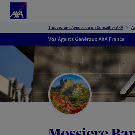
Espace client
Accéder au contenu principal
Accéder au pied de page
Trouvez une Agence ou un Conseiller AXA
A
Vos Agents Généraux AXA France
Mossiere Bar