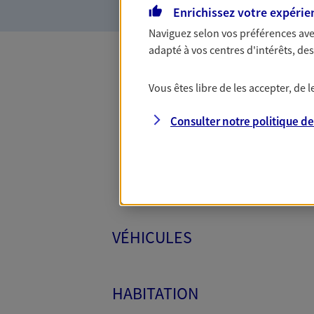
Enrichissez votre expérie
Naviguez selon vos préférences ave
adapté à vos centres d'intérêts, d
Toutes
Vous êtes libre de les accepter, de
Consulter notre politique d
VÉHICULES
HABITATION