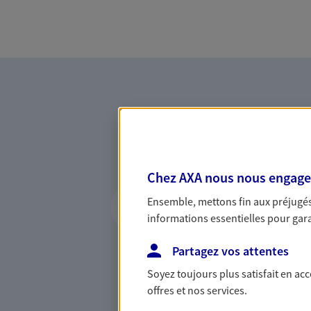
Chez AXA nous nous engageon
Vous accompagner 
Ensemble, mettons fin aux préjugés 
confiance
informations essentielles pour garan
Vous accompagner dans vos p
Partagez vos attentes
votre vie, c'est ainsi que no
la confiance et la proximité.
Soyez toujours plus satisfait en ac
connaître que nous proposon
offres et nos services.