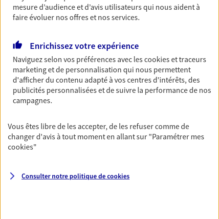
Découvrir l'offre Garantie Accidents de la Vie
mesure d’audience et d’avis utilisateurs qui nous aident à
faire évoluer nos offres et nos services.
OBTENIR UN TARIF EN LIGNE
Enrichissez votre expérience
Multirisque Entreprise
Naviguez selon vos préférences avec les
cookies et traceurs
marketing et de personnalisation qui nous permettent
Gagnez en simplicité et en sérénité avec votre
d'afficher du contenu adapté à vos centres d'intérêts, des
assurance multirisque entreprise. Un contrat
publicités personnalisées et de suivre la performance de nos
unique pour protéger vos locaux, matériels pro,
campagnes.
équipements et stocks… sans oublier votre
responsabilité civile.
Vous êtes libre de les accepter, de les refuser comme de
Découvrir l'offre Multirisque Entreprise
changer d'avis à tout moment en allant sur
"Paramétrer mes
cookies
"
DEMANDER UN DEVIS
Consulter notre politique de
cookies
VOIR TOUTES NOS OFFRES