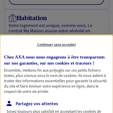
Habitation
Votre logement est unique, comme vous. Le
contrat Ma Maison assure votre sérénité en
protégeant ce qui vous tient à coeur.
Continuer sans accepter
Découvrir l'offre Habitation
OBTENIR UN TARIF EN LIGNE
Chez AXA nous nous engageons à être transparents
sur nos garanties, sur nos
cookies et traceurs
!
Ensemble, mettons fin aux préjugés sur ces petits fichiers
Garantie Accidents de la Vie
textes, plus connus sous le nom de
cookies
. Ils nous aident à
traiter des informations essentielles pour garantir la sécurité
Bricoleuse, féru de jardinage, pâtissier en herbe
du site et faire évoluer votre expérience en ligne, dans le
ou grande lectrice… personne n'est à l'abri d'un
respect de votre vie privée.
accident du quotidien. Avec Ma Protection
Accident, protégez votre qualité de vie et vos
Partagez vos attentes
revenus.
Soyez toujours plus satisfait en acceptant les
cookies
de