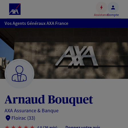
Espace
client
Assistance
Compte
Accéder
Vos Agents Généraux AXA France
au
contenu
principal
Accéder
au
pied
de
page
Arnaud Bouquet
AXA Assurance & Banque
Floirac (33)
Donnez votre avis
4,8
(26 avis)